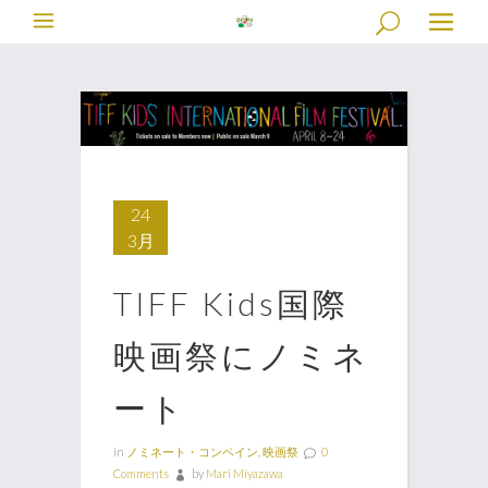
24
3月
TIFF Kids国際
映画祭にノミネ
ート
in
ノミネート・コンペイン
,
映画祭
0
Comments
by
Mari Miyazawa