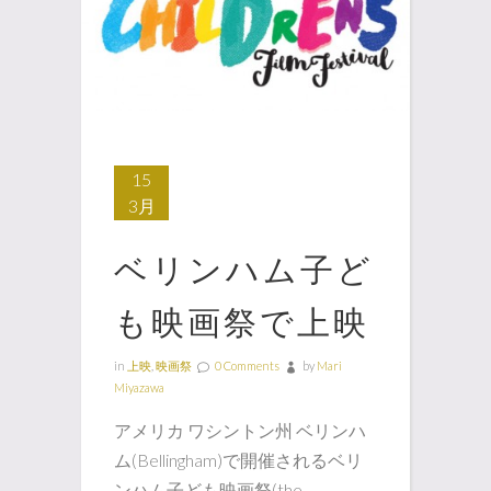
15
3月
ベリンハム子ど
も映画祭で上映
in
上映
,
映画祭
0 Comments
by
Mari
Miyazawa
アメリカ ワシントン州 ベリンハ
ム(Bellingham)で開催されるベリ
ンハム子ども映画祭(the