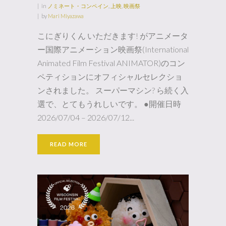
in
ノミネート・コンペイン
,
上映
,
映画祭
by
Mari Miyazawa
こにぎりくん いただきます! がアニメータ
ー国際アニメーション映画祭(International
Animated Film Festival ANIMATOR)のコン
ペティションにオフィシャルセレクショ
ンされました。 スーパーマシン? ら続く入
選で、とてもうれしいです。 ●開催日時
2026/07/04 – 2026/07/12...
READ MORE