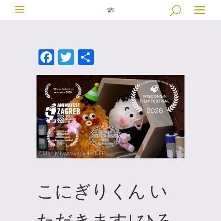
Facebook
Twitter
共
有
こにぎりくん い
ただきます! ひろ