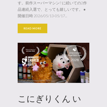
す。前作スーパーマシン? に続いての2作
品連続入選で、とっても嬉しいです。 ●
開催日時 2026/05/13-05/17...
READ MORE
こにぎりくん い