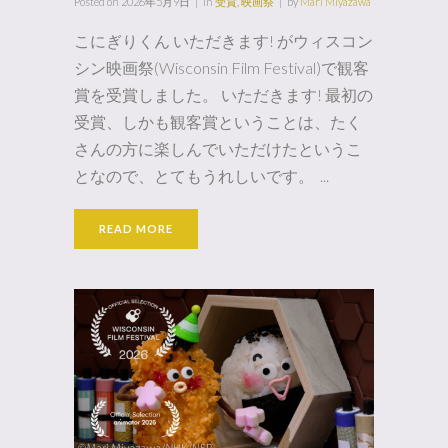
Posted on
2026年5月9日
in
受賞
,
映画祭
by
Mari Miyazawa
こにぎりくん いただきます! がウィスコン
シン映画祭(Wisconsin Film Festival)で観客
賞を受賞しました。 いただきます! 最初の
受賞、しかも観客賞ということは、たく
さんの方に楽しんでいただけたというこ
となので、とてもうれしいです。 ...
READ MORE