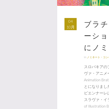
04
ブラチ
10月
ーショ
にノミ
in
ノミネート・コン
スロバキアの
ヴァ・アニメーシ
Animation
とになりまし
ビエンナーレ
スラヴァ・イラ
of Illustr