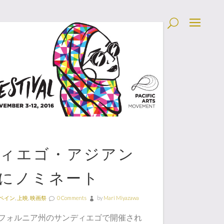
ィエゴ・アジアン
にノミネート
ペイン
,
上映
,
映画祭
0 Comments
by
Mari Miyazawa
リフォルニア州のサンディエゴで開催され