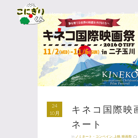
Home
受賞・上映
ニュース
24
キネコ国際映
10月
ネート
in
ノミネート・コンペイン
,
上映
,
映画祭