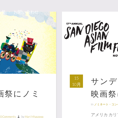
監督
お問い合わせ
15
サンデ
10月
画祭にノミ
映画祭
in
ノミネート・コン
アメリカ カ
0 Comments
by
Mari Miyazawa