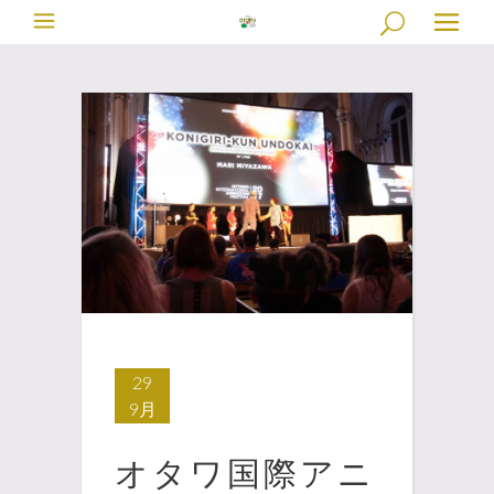
29
9月
オタワ国際アニ