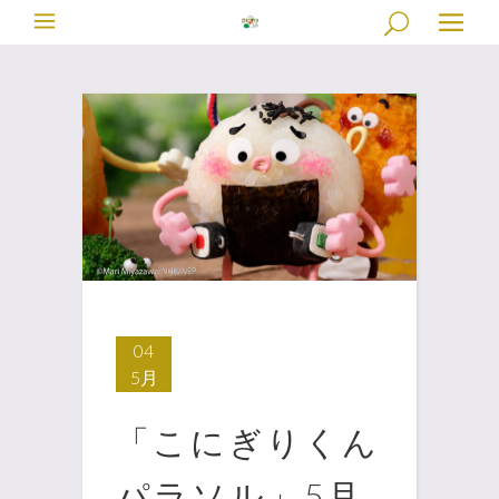
04
5月
「こにぎりくん
パラソル」5月