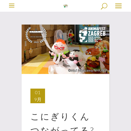
01
9月
こにぎりくん
つながってる?