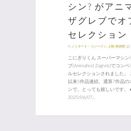
シン? がアニ
ザグレブでオ
セレクション
in
ノミネート・コンペイン
,
上映
,
映画祭
こにぎりくん スーパーマシン?
ブ(Animafest Zagreb
ルセレクションされました。 
以来5作品連続、通算7作品
ンで、とっても嬉しいです。 ●開催
2025/06/07...