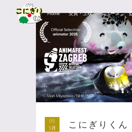
Home
受賞・上映
ニュース
05
こにぎりくん
5月