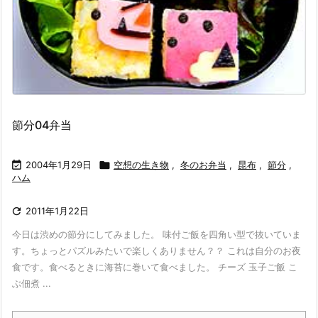
節分04弁当

2004年1月29日

空想の生き物
,
冬のお弁当
,
昆布
,
節分
,
ハム

2011年1月22日
今日は渋めの節分にしてみました。 味付ご飯を四角い型で抜いていま
す。ちょっとパズルみたいで楽しくありません？？ これは自分のお夜
食です。食べるときに海苔に巻いて食べました。 チーズ 玉子ご飯 こ
ぶ佃煮 ...