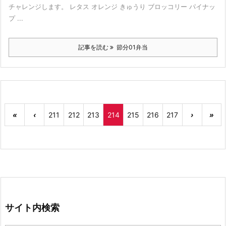
チャレンジします。 レタス オレンジ きゅうり ブロッコリー パイナッ
プ ...
記事を読む
節分01弁当
«
‹
211
212
213
214
215
216
217
›
»
サイト内検索