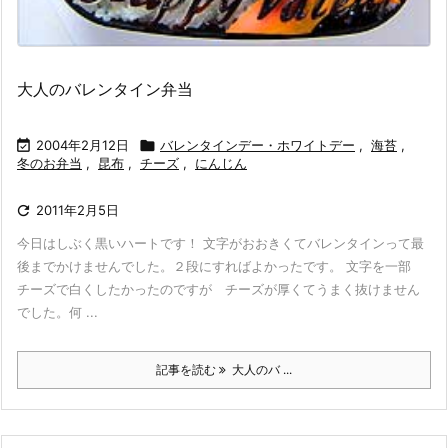
大人のバレンタイン弁当

2004年2月12日

バレンタインデー・ホワイトデー
,
海苔
,
冬のお弁当
,
昆布
,
チーズ
,
にんじん

2011年2月5日
今日はしぶく黒いハートです！ 文字がおおきくてバレンタインって最
後までかけませんでした。２段にすればよかったです。 文字を一部
チーズで白くしたかったのですが チーズが厚くてうまく抜けません
でした。何 ...
記事を読む
大人のバ ...