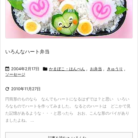
いろんなハート弁当

2004年2月17日

かまぼこ・はんぺん
,
お弁当
,
きゅうり
,
ソーセージ

2010年11月27日
円筒形のものなら なんでもハートになるはずでは？と思い いろい
ろなものでハートを作ってみました。 なるとのハートは どこかで見
た記憶があるような・・・と思ったら おお、こんな形のパイがあり
ましたよね。 ...
記事を読む
いろんな ...