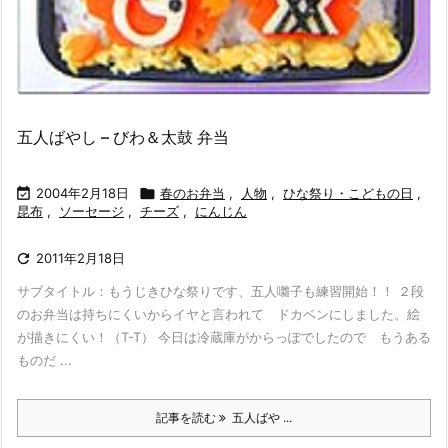
五人ばやし – びわ＆太鼓 弁当

2004年2月18日

春のお弁当
,
人物
,
ひな祭り・こどもの日
,
昆布
,
ソーセージ
,
チーズ
,
にんじん

2011年2月18日
サブタイトル：もうじきひな祭りです、五人囃子も練習開始！！ ２段
のお弁当は持ちにくいからイヤと言われて ドカベンにしました。絵
が描きにくい！（T-T） 今日は冷蔵庫がからっぽでしたので もうある
ものだ ...
記事を読む
五人ばや ...