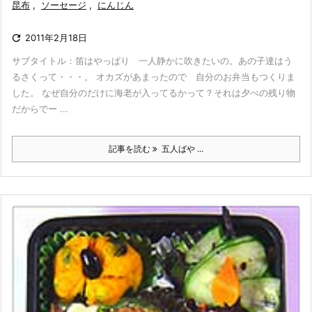
昆布
,
ソーセージ
,
にんじん

2011年2月18日
サブタイトル：笛はやっぱり 一人静かに吹きたいの。あの子達はう
るさくって・・・。 オカズがあまったので 自分のお弁当もつくりま
した。 なぜ自分のだけに海老が入ってるかって？それは夕べの残り物
だからでー ...
記事を読む
五人ばや ...