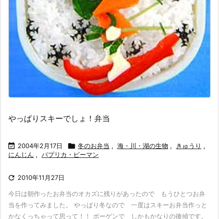
やっぱりスキーでしょ！弁当

2004年2月17日

冬のお弁当
,
海・川・湖の生物
,
きゅうり
,
にんじん
,
パプリカ・ピーマン

2010年11月27日
今日は朝作ったお弁当のオカズに残りがあったので もうひとつお弁
当を作ってみました。 やっぱり冬なので 一度はスキーお弁当作っと
かなくっちゃって思って！！ ボーゲンで しかもかなりの後傾です。