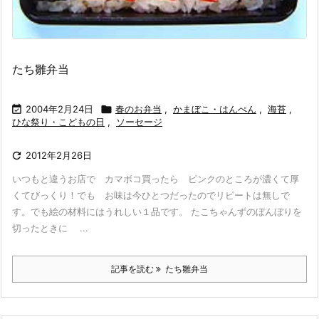
たち雛弁当

2004年2月24日

春のお弁当
,
かまぼこ・はんぺん
,
海苔
,
ひな祭り・こどもの日
,
ソーセージ

2012年2月26日
いつもと違うお店で カマボコ買ったら ピンクのところが濃くて厚
くてびっくり！でも お味は今ひとつだったのでリピートは無しで
す。でも絵の材料にはうれしい１品です。 たこちゃんずのぼんぼりを
切ったときに ...
記事を読む
たち雛弁当