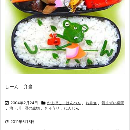
しーん 弁当

2004年2月24日

かまぼこ・はんぺん
,
お弁当
,
気まずい瞬間
,
海・川・湖の生物
,
きゅうり
,
にんじん

2011年6月5日