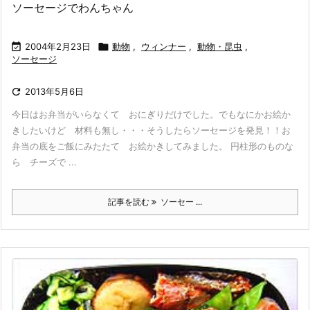
ソーセージでわんちゃん

2004年2月23日

動物
,
ウィンナー
,
動物・昆虫
,
ソーセージ

2013年5月6日
今日はお弁当がいらなくて おにぎりだけでした。でもなにかお絵か
きしたいけど 材料も無し・・・そうしたらソーセージを発見！！お
弁当の底をご飯にみたたて お絵かきしてみました。 円柱形のものな
ら チーズで ...
記事を読む
ソーセー ...