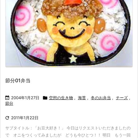
節分01弁当

2004年1月27日

空想の生き物
,
海苔
,
冬のお弁当
,
チーズ
,
節分

2011年1月22日
サブタイトル：「お豆大好き！」 今日はリクエストいただきましたの
で オニをつくってみましたが どうも今ひとつ！！ 明日 もう一回