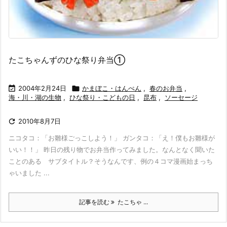
たこちゃんずのひな祭り弁当①

2004年2月24日

かまぼこ・はんぺん
,
春のお弁当
,
海・川・湖の生物
,
ひな祭り・こどもの日
,
昆布
,
ソーセージ

2010年8月7日
ニコタコ：「お雛様ごっこしよう！」 ガンタコ：「え！僕もお雛様が
いい！！」 昨日の残り物でお弁当作ってみました。なんとなく聞いた
ことのある サブタイトル？そうなんです、例の４コマ漫画始まっち
ゃいました ...
記事を読む
たこちゃ ...