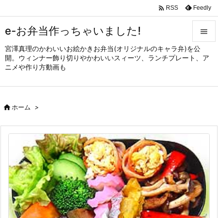

Feedly
RSS
e-お弁当作っちゃいました!

宮澤真理のかわいいお絵かきお弁当(オリジナルのキャラ弁)を公

開。ウィンナー飾り切りやかわいいスィーツ、ランチプレート、ア
メニュ
ニメや作り方動画も

サイド


ホーム
>
前へ

次へ

検索