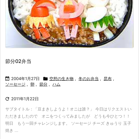
節分02弁当

2004年1月27日

空想の生き物
,
冬のお弁当
,
昆布
,
ソーセージ
,
卵
,
節分
,
ハム

2011年1月22日
サブタイトル：「豆まきしようよ！オニは誰？」 今日はリクエストい
ただきましたので オニをつくってみましたが どうも今ひとつ！！
明日 もう一回チャレンジします。 ソーセージ チーズ きゅうり 玉子
焼き ...