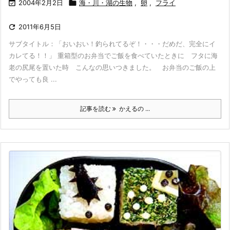

2004年2月2日

海・川・湖の生物
,
卵
,
フライ

2011年6月5日
サブタイトル：「おいおい！釣られてるぞ！・・・だめだ、完全にイ
カレてる！！」 重箱型のお弁当でご飯を食べていたときに フタに海
老の尻尾を置いた時 こんなの思いつきました。 お弁当のご飯の上
でやっても良 ...
記事を読む
かえるの ...