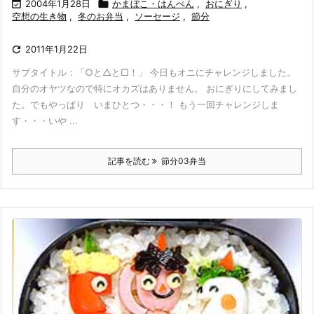

2004年1月28日

かまぼこ・はんぺん
,
おにぎり
,
空想の生き物
,
冬のお弁当
,
ソーセージ
,
節分

2011年1月22日
サブタイトル：「○と△と□！」 今日もオニにチャレンジしました。
自分のオヤツなので特にオカズはありません。 おにぎりにしてみまし
た。でもやっぱり いまひとつ・・・！ もう一回チャレンジしま
す・・・いや ...
記事を読む
節分03弁当