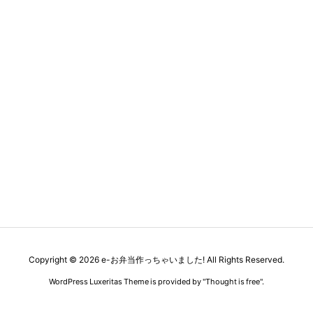
Copyright ©
2026
e-お弁当作っちゃいました!
All Rights Reserved.
WordPress Luxeritas Theme is provided by "
Thought is free
".