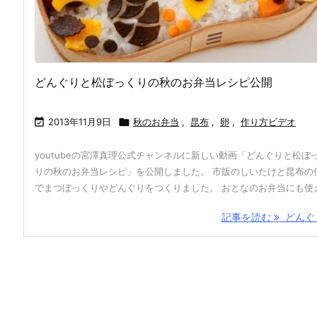
どんぐりと松ぼっくりの秋のお弁当レシピ公開

2013年11月9日

秋のお弁当
,
昆布
,
卵
,
作り方ビデオ
youtubeの宮澤真理公式チャンネルに新しい動画「どんぐりと松ぼ
りの秋のお弁当レシピ」を公開しました。 市販のしいたけと昆布の
でまつぼっくりやどんぐりをつくりました。 おとなのお弁当にも使え 
記事を読む
どんぐり 