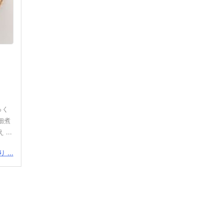
っく
佃煮
...
...