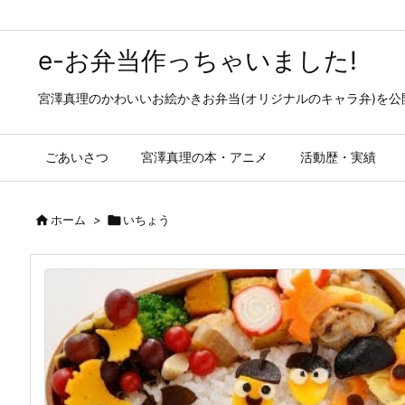
e-お弁当作っちゃいました!
宮澤真理のかわいいお絵かきお弁当(オリジナルのキャラ弁)を
ごあいさつ
宮澤真理の本・アニメ
活動歴・実績

ホーム
>

いちょう