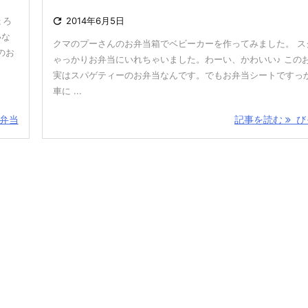
ょろ

2014年6月5日
いな
クマのプーさんのお弁当箱でベビーカーを作ってみました。 ス
のお
ゃっかりお弁当にいれちゃいました。わーい、かわいい♪ この
実はスパゲティーのお弁当なんです。でもお弁当シートですっ
車に ...
弁当
記事を読む
びっ