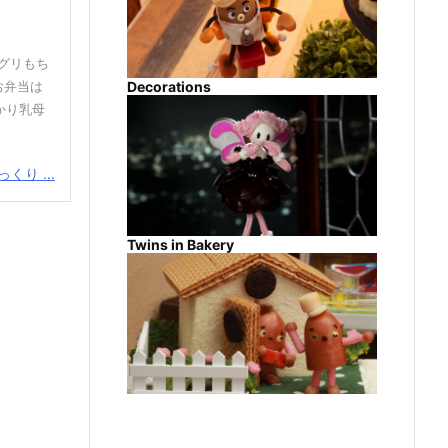
グリもち
お弁当は
Decorations
かり乳母
くり ...
Twins in Bakery