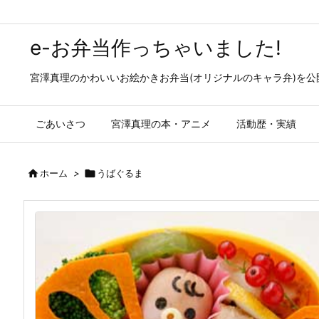
e-お弁当作っちゃいました!
宮澤真理のかわいいお絵かきお弁当(オリジナルのキャラ弁)を
ごあいさつ
宮澤真理の本・アニメ
活動歴・実績

ホーム
>

うばぐるま