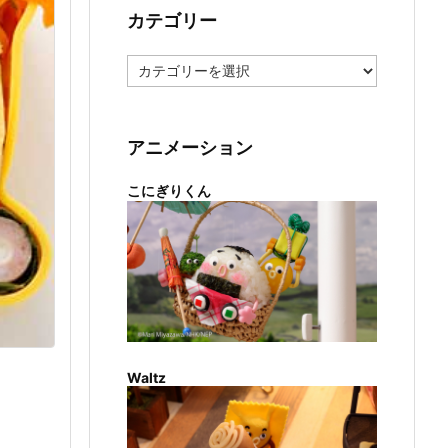
カテゴリー
カ
テ
ゴ
リ
ー
アニメーション
こにぎりくん
Waltz