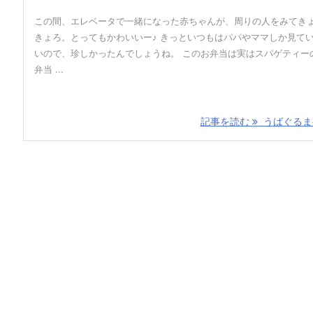
この間、エレベータで一緒になった赤ちゃんが、周りの人をみてき
きょろ。とってもかわいいー♪ きっといつもはパパやママしか見て
いので、珍しかったんでしょうね。 このお弁当は実はスパゲティー
弁当 ...
記事を読む
うばぐるま