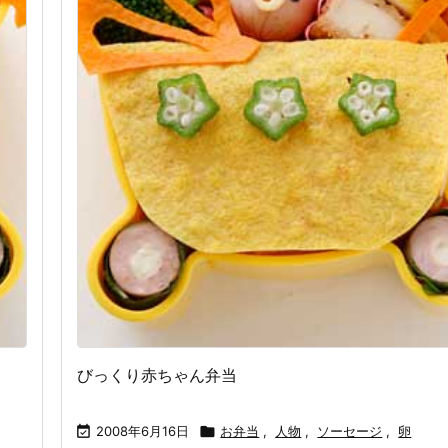
びっくり赤ちゃん弁当

2008年6月16日

お弁当
,
人物
,
ソーセージ
,
卵