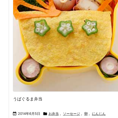
うばぐるま弁当

2014年6月5日

お弁当
,
ソーセージ
,
卵
,
にんじん