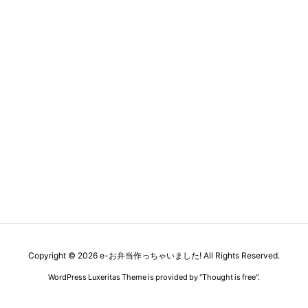
Copyright ©
2026
e-お弁当作っちゃいました!
All Rights Reserved.
WordPress Luxeritas Theme is provided by "
Thought is free
".