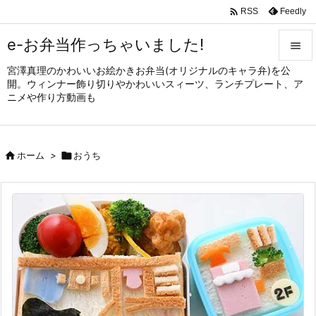

Feedly
RSS
e-お弁当作っちゃいました!

宮澤真理のかわいいお絵かきお弁当(オリジナルのキャラ弁)を公

開。ウィンナー飾り切りやかわいいスィーツ、ランチプレート、ア
メニュ
ニメや作り方動画も

サイド


ホーム
>

おうち
前へ

次へ

検索