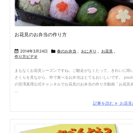
お花見のお弁当の作り方

2014年3月24日

春のお弁当
,
おにぎり
,
お花見
,
作り方ビデオ
まもなくお花見シーズンですね。ご馳走がなくたって、きれいに咲
さくらを見ながら、外で食べるお弁当はとてもおいしいです。 youtu
の宮澤真理公式チャンネルでお花見のお弁当の作り方動画「お花見
...
記事を読む
お花見の 