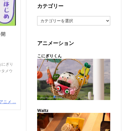
カテゴリー
カ
テ
ゴ
公開
リ
ー
アニメーション
こにぎりくん
おにぎり
ンタメウ
ニメ ...
Waltz