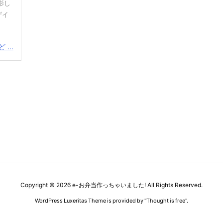
影し
ザイ
...
Copyright ©
2026
e-お弁当作っちゃいました!
All Rights Reserved.
WordPress Luxeritas Theme is provided by "
Thought is free
".