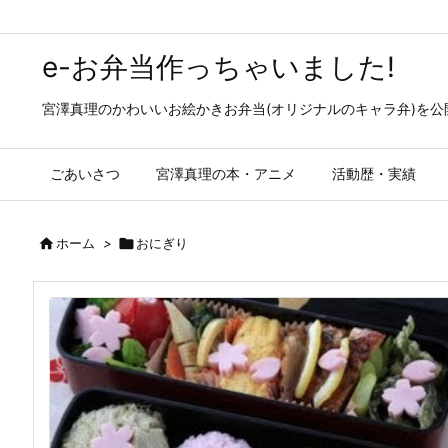
e-お弁当作っちゃいました!
宮澤真理のかわいいお絵かきお弁当(オリジナルのキャラ弁)を
ごあいさつ
宮澤真理の本・アニメ
活動歴・実績

ホーム
>

おにぎり