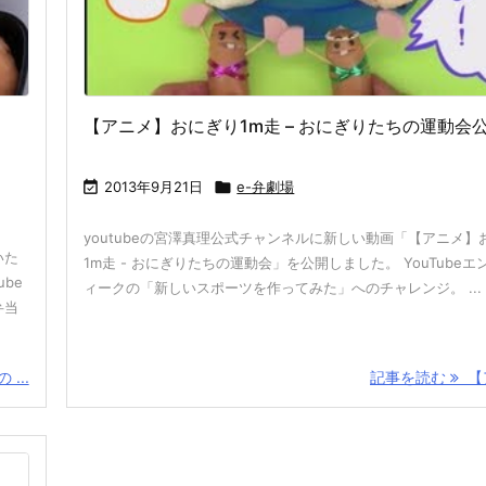
【アニメ】おにぎり1m走 – おにぎりたちの運動会

2013年9月21日

e-弁劇場
youtubeの宮澤真理公式チャンネルに新しい動画「【アニメ】
いた
1m走 - おにぎりたちの運動会」を公開しました。 YouTubeエ
be
ィークの「新しいスポーツを作ってみた」へのチャレンジ。 ...
弁当
...
記事を読む
【ア