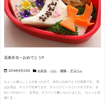
花束弁当 – おめでとう!!

2014年6月23日

お弁当
,
パン
,
植物
,
デコペン
ちょっと嬉しいことがあったので、自分におめでとうの花束です。 実
はお花は、チョコで出来てます。チョコプリシラというのですが、き
れいでかわいい。 文字は、デコペンで書いちゃいました。 ちょっと安
易? 天 ...