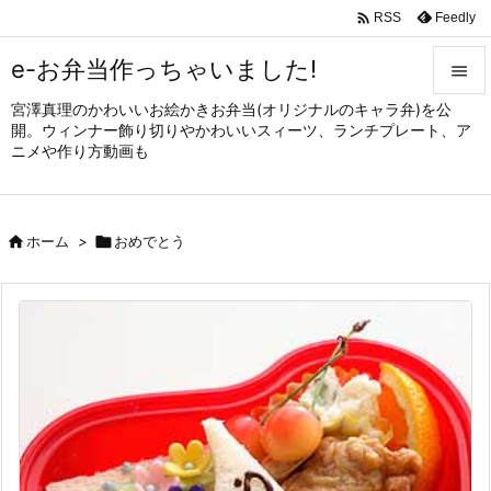

Feedly
RSS
e-お弁当作っちゃいました!

宮澤真理のかわいいお絵かきお弁当(オリジナルのキャラ弁)を公

開。ウィンナー飾り切りやかわいいスィーツ、ランチプレート、ア
メニュ
ニメや作り方動画も

サイド


ホーム
>

おめでとう
前へ

次へ

検索