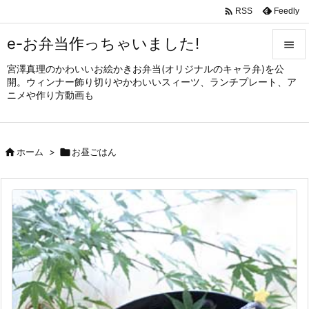

Feedly
RSS
e-お弁当作っちゃいました!

宮澤真理のかわいいお絵かきお弁当(オリジナルのキャラ弁)を公

開。ウィンナー飾り切りやかわいいスィーツ、ランチプレート、ア
メニュ
ニメや作り方動画も

サイド


ホーム
>

お昼ごはん
前へ

次へ

検索