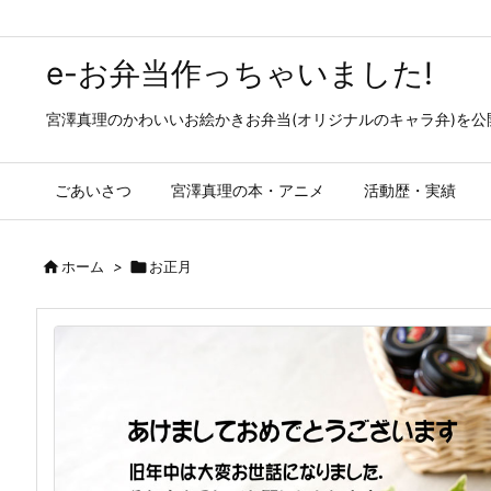
e-お弁当作っちゃいました!
宮澤真理のかわいいお絵かきお弁当(オリジナルのキャラ弁)を
ごあいさつ
宮澤真理の本・アニメ
活動歴・実績

ホーム
>

お正月