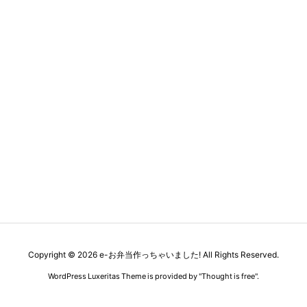
Copyright ©
2026
e-お弁当作っちゃいました!
All Rights Reserved.
WordPress Luxeritas Theme is provided by "
Thought is free
".