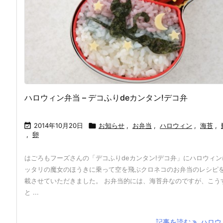
ハロウィン弁当 – デコふりdeカンタン!デコ弁

2014年10月20日

お知らせ
,
お弁当
,
ハロウィン
,
海苔
,
,
卵
はごろもフーズさんの「デコふりdeカンタン!デコ弁」にハロウィン
ッタリの魔女のほうきに乗って空を飛ぶクロネコのお弁当のレシピ
載させていただきました。 お弁当的には、海苔弁なのですが、こう
と ...
記事を読む
ハロウィ 