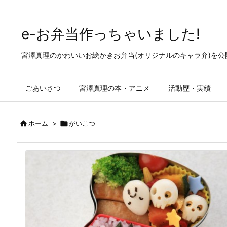
e-お弁当作っちゃいました!
宮澤真理のかわいいお絵かきお弁当(オリジナルのキャラ弁)を
ごあいさつ
宮澤真理の本・アニメ
活動歴・実績

ホーム
>

がいこつ