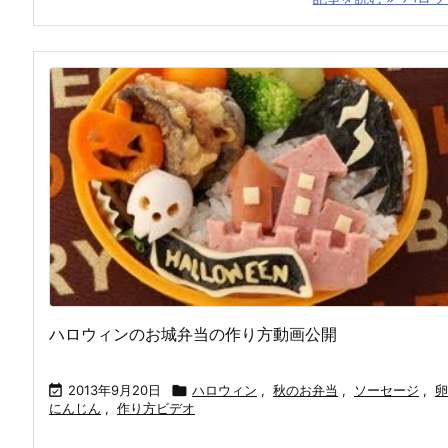
ハロウィンのお城弁当の作り方動画公開

2013年9月20日

ハロウィン
,
秋のお弁当
,
ソーセージ
,
卵
にんじん
,
作り方ビデオ