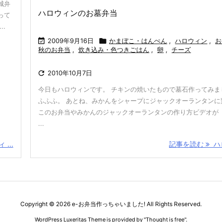
城弁
ハロウィンのお墓弁当
って
.

2009年9月16日

かまぼこ・はんぺん
,
ハロウィン
,
お
秋のお弁当
,
炊き込み・色つきごはん
,
卵
,
チーズ

2010年10月7日
今日もハロウィンです。 チキンの焼いたもので墓石作ってみま
ふふふ。 あとね、みかんをシャープにジャックオーランタンに
このお弁当やみかんのジャックオーランタンの作り方ビデオが「
...
...
記事を読む
ハロ
Copyright ©
2026
e-お弁当作っちゃいました!
All Rights Reserved.
WordPress Luxeritas Theme is provided by "
Thought is free
".