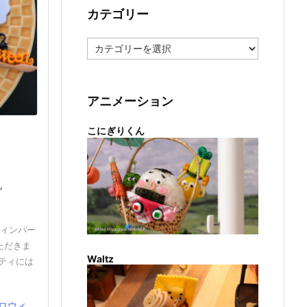
カテゴリー
カ
テ
ゴ
リ
ー
アニメーション
こにぎりくん
,
ウィンパー
ただきま
Waltz
ティには
ウィ ...