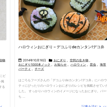
ハロウィンおにぎり – デコふりdeカンタン!デコ弁
動物

2014年10月16日

おにぎり
,
空想の生き物
,
おにぎり1000本ノック
,
お知らせ
,
ハロウィン
,
昆虫
,
海苔
パーティ
,
チーズ
にピ
はごろもフーズさんの「デコふりdeカンタン!デコ弁」にハロ
を掲
ティにぴったりのハロウィンおにぎりのレシピを掲載させてい
する
した。 すっかりハロウィンのイメージになったおにぎり。パー
ち ...
...
記事を読む
ハロ