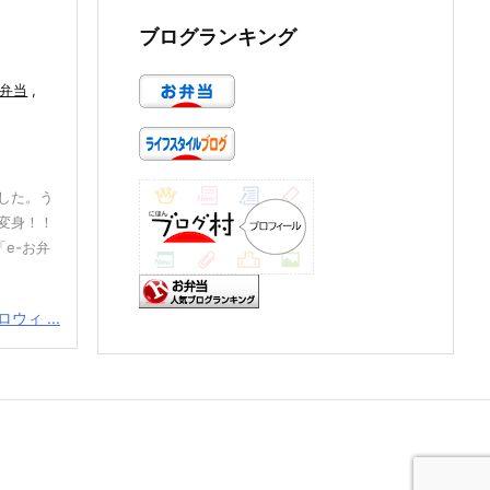
ブログランキング
弁当
,
した。う
変身！！
e-お弁
ウィ ...