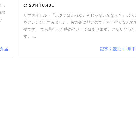
涼し

2014年8月3日
海水
サブタイトル：「ホタテはとれないんじゃないかなぁ？」 ふり
う
をアレンジしてみました。紫外線に弱いので、潮干狩りなんて
夢です。 でも昔行った時のイメージはあります。アサリだった
す。 ...
弁当
記事を読む
潮干