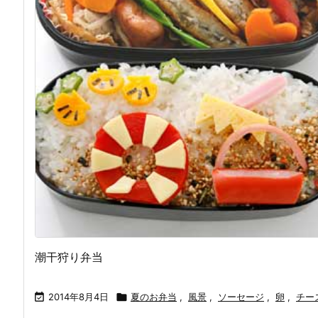
潮干狩り弁当

2014年8月4日

夏のお弁当
,
風景
,
ソーセージ
,
卵
,
チー