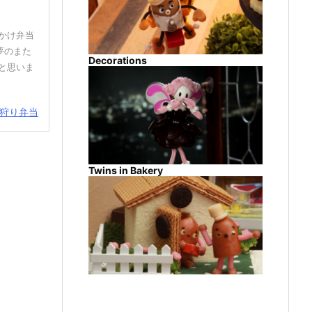
かけ弁当
夢のまた
Decorations
と思いま
狩り弁当
Twins in Bakery