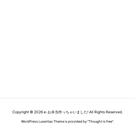
Copyright ©
2026
e-お弁当作っちゃいました!
All Rights Reserved.
WordPress Luxeritas Theme is provided by "
Thought is free
".