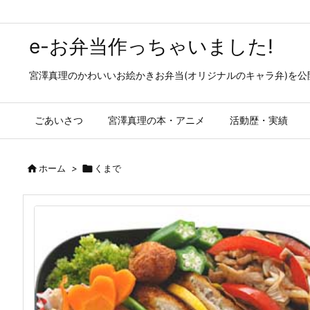
e-お弁当作っちゃいました!
宮澤真理のかわいいお絵かきお弁当(オリジナルのキャラ弁)を
ごあいさつ
宮澤真理の本・アニメ
活動歴・実績

ホーム
>

くまで