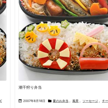
潮干狩り弁当
ズ

2007年8月18日

夏のお弁当
,
風景
,
ソーセージ
,
チ