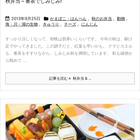
秋弁当 – 番茶でしみじみ!

2013年9月25日

かまぼこ・はんぺん
,
秋のお弁当
,
動物
,
海・川・湖の生物
,
きゅうり
,
チーズ
,
にんじん
すっかり涼しくなって、朝晩は肌寒いくらいです。 今年の秋は、駆け
足でやってきました。この調子だと、紅葉も早いかも。 クマとカエル
も、番茶をすすりながら、しみじみ秋を満喫しています。 私も縁側か
ら眺めて ...
記事を読む
秋弁当 & ...