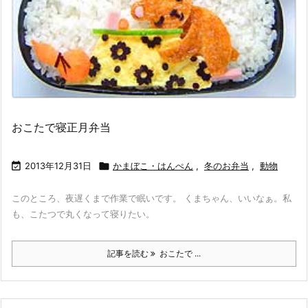
おこたで寝正月弁当

2013年12月31日

かまぼこ・はんぺん
,
冬のお弁当
,
動物
このところ、夜遅くまで作業で眠いです。 くまちゃん、いいなぁ。私
も、こたつで丸くなって寝りたい。
記事を読む
おこたで ...