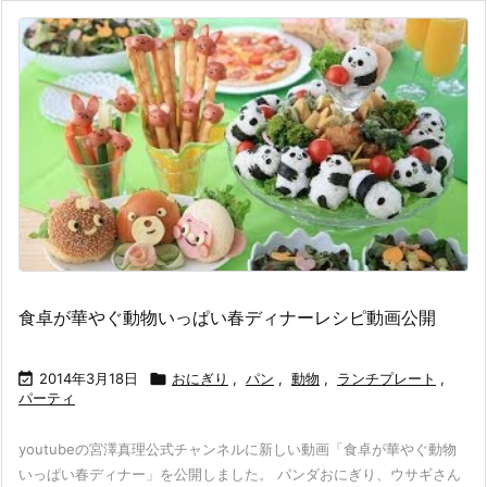
食卓が華やぐ動物いっぱい春ディナーレシピ動画公開

2014年3月18日

おにぎり
,
パン
,
動物
,
ランチプレート
,
パーティ
youtubeの宮澤真理公式チャンネルに新しい動画「食卓が華やぐ動物
いっぱい春ディナー」を公開しました。 パンダおにぎり、ウサギさん