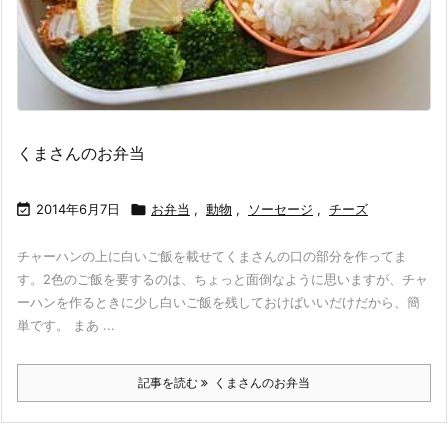
くまさんのお弁当

2014年6月7日

お弁当
,
動物
,
ソーセージ
,
チーズ
チャーハンの上に白いご飯を載せてくまさんの口の部分を作ってま
す。2色のご飯を要するのは、ちょっと面倒なように思いますが、チャ
ーハンを作るときに少し白いご飯を残しておけばいいだけだから、簡
単です。 まあ ...
記事を読む
くまさんのお弁当