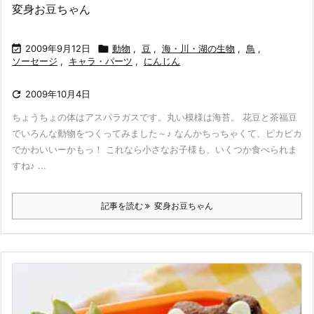
変身お豆ちゃん

2009年9月12日

動物
,
豆
,
海・川・湖の生物
,
鳥
,
ソーセージ
,
キャラ・パーツ
,
にんじん

2009年10月4日
ちょうちょの体はアスパラガスです。丸い模様は海苔。 花豆と茶福豆
でいろんな動物をつくってみました～♪ なんかちっちゃくて、ピカピカ
でかわいいーかもっ！ これなら小さなお子様も、いくつか食べられま
すね♪ ...
記事を読む
変身お豆ちゃん