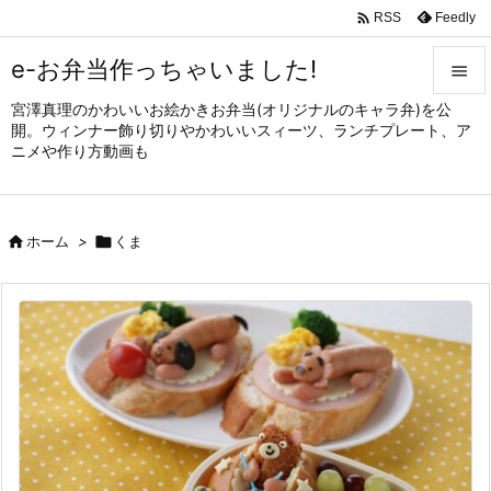

Feedly
RSS
e-お弁当作っちゃいました!

宮澤真理のかわいいお絵かきお弁当(オリジナルのキャラ弁)を公

開。ウィンナー飾り切りやかわいいスィーツ、ランチプレート、ア
メニュ
ニメや作り方動画も

サイド


ホーム
>

くま
前へ

次へ

検索