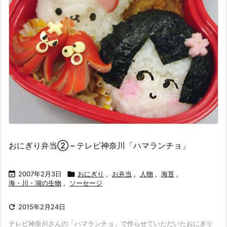
おにぎり弁当② – テレビ神奈川「ハマランチョ」

2007年2月3日

おにぎり
,
お弁当
,
人物
,
海苔
,
海・川・湖の生物
,
ソーセージ

2015年2月24日
テレビ神奈川さんの「ハマランチョ」で作らせていただいたおにぎり