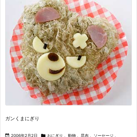
ガンくまにぎり

2006年2月2日

おにぎり
,
動物
,
昆布
,
ソーセージ
,