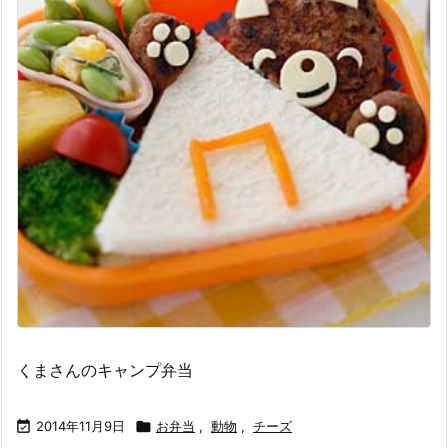
くまさんのキャンプ弁当

2014年11月9日

お弁当
,
動物
,
チーズ