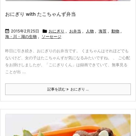
おにぎり with たこちゃんず弁当

2015年2月25日

おにぎり
,
お弁当
,
人物
,
海苔
,
動物
,
海・川・湖の生物
,
ソーセージ
昨日に引き続き、おにぎりのお弁当です。 くまちゃんはそれほどでも
ないけど、女の子はたこちゃんずが気になるみたいですね。 、 ご心配
をお掛けしましたが、「こにぎりくん」は録画できていて、無事見る
ことが出 ...
記事を読む
おにぎり ...