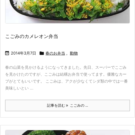
こごみのカメレオン弁当

2014年3月7日

春のお弁当
,
動物
春の山菜を見かけるようになってきました。先日、スーパーでこごみ
を見かけたのですが、こごみは結構お弁当で使ってます。優雅なカー
ブがとてもいいです。 こごみは、アクが少なくてシダ類の中では一番
美味しいとい ...
記事を読む
こごみの ...