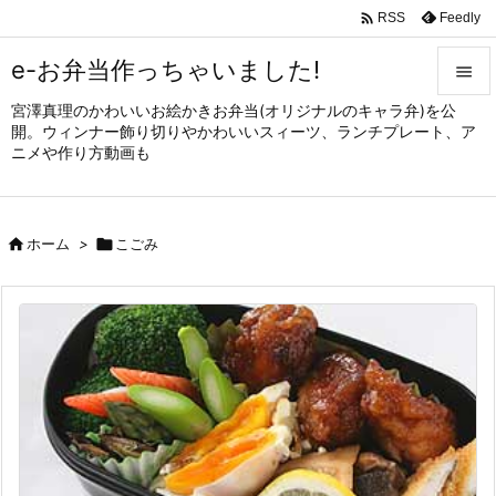

Feedly
RSS
e-お弁当作っちゃいました!

宮澤真理のかわいいお絵かきお弁当(オリジナルのキャラ弁)を公

開。ウィンナー飾り切りやかわいいスィーツ、ランチプレート、ア
メニュ
ニメや作り方動画も

サイド


ホーム
>

こごみ
前へ

次へ

検索