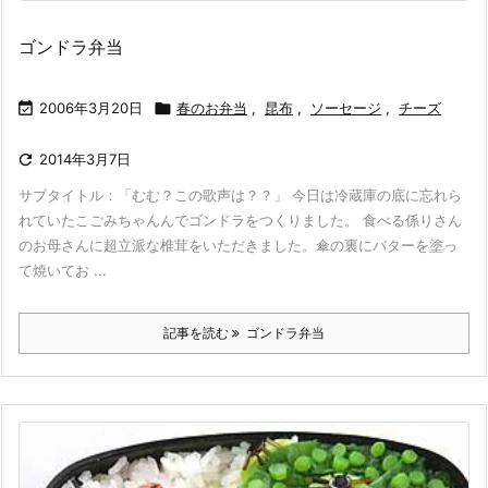
ゴンドラ弁当

2006年3月20日

春のお弁当
,
昆布
,
ソーセージ
,
チーズ

2014年3月7日
サブタイトル：「むむ？この歌声は？？」 今日は冷蔵庫の底に忘れら
れていたこごみちゃんんでゴンドラをつくりました。 食べる係りさん
のお母さんに超立派な椎茸をいただきました。傘の裏にバターを塗っ
て焼いてお ...
記事を読む
ゴンドラ弁当