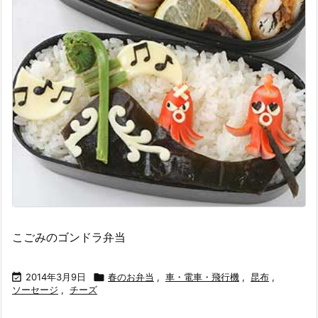
こごみのゴンドラ弁当

2014年3月9日

春のお弁当
,
車・電車・飛行機
,
昆布
,
ソーセージ
,
チーズ