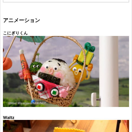
テ
ゴ
リ
ー
アニメーション
こにぎりくん
Waltz