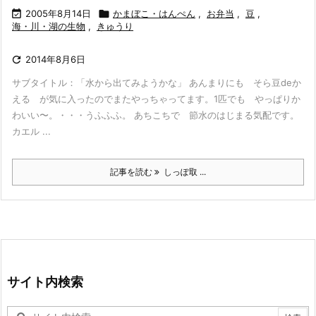

2005年8月14日

かまぼこ・はんぺん
,
お弁当
,
豆
,
海・川・湖の生物
,
きゅうり

2014年8月6日
サブタイトル：「水から出てみようかな」 あんまりにも そら豆deか
える が気に入ったのでまたやっちゃってます。1匹でも やっぱりか
わいい〜。・・・うふふふ。 あちこちで 節水のはじまる気配です。
カエル ...
記事を読む
しっぽ取 ...
サイト内検索