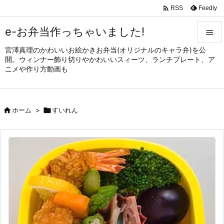

Feedly
RSS
e-お弁当作っちゃいました!

宮澤真理のかわいいお絵かきお弁当(オリジナルのキャラ弁)を公

開。ウィンナー飾り切りやかわいいスィーツ、ランチプレート、ア
メニュ
ニメや作り方動画も

サイド


ホーム
>

すいれん
前へ

次へ

検索