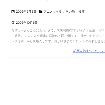

2009年9月5日

アニメキャラ
,
その他
,
投稿

2009年10月6日
ちびぶーさんこんばんわ♪ さて、未来演劇Kプロジェクト公演 『イ
マ遍路』 いよいよ今週末に怒涛の４回 公演です。演出でもあるキ
ックは明日から現場入りです。おかげさまでチケッ トの売れ行きもま 
記事を読む
キャデラ 