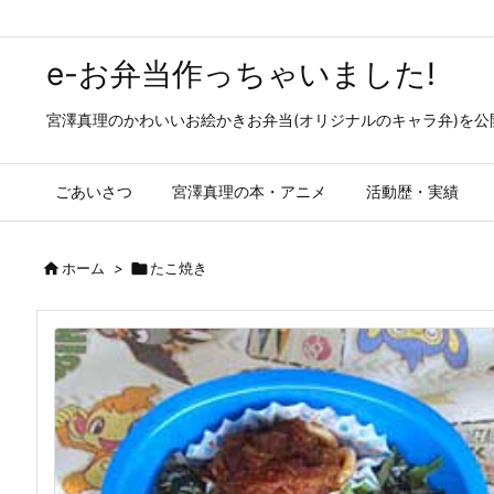
e-お弁当作っちゃいました!
宮澤真理のかわいいお絵かきお弁当(オリジナルのキャラ弁)を
ごあいさつ
宮澤真理の本・アニメ
活動歴・実績

ホーム
>

たこ焼き