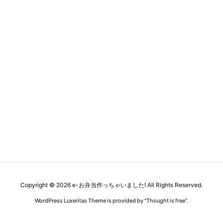
Copyright ©
2026
e-お弁当作っちゃいました!
All Rights Reserved.
WordPress Luxeritas Theme is provided by "
Thought is free
".