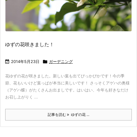
ゆずの花咲きました！

2014年5月23日

ガーデニング
花ゆずの花が咲きました。新しい葉も出てぴっかぴかです！今の季
節、花もいいけど葉っぱが本当に美しいです！ さっそくアゲハの奥様
（アゲハ蝶）がたくさんお出ましです。はいはい、今年も好きなだけ
お召し上がりく ...
記事を読む
ゆずの花 ...