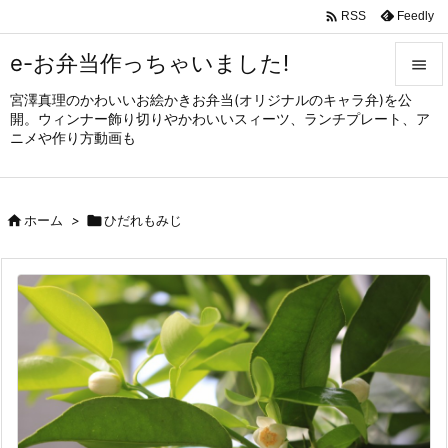

Feedly
RSS
e-お弁当作っちゃいました!

宮澤真理のかわいいお絵かきお弁当(オリジナルのキャラ弁)を公

開。ウィンナー飾り切りやかわいいスィーツ、ランチプレート、ア
メニュ
ニメや作り方動画も

サイド


ホーム
>

ひだれもみじ
前へ

次へ

検索