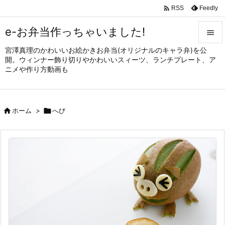

Feedly
RSS
e-お弁当作っちゃいました!

宮澤真理のかわいいお絵かきお弁当(オリジナルのキャラ弁)を公

開。ウィンナー飾り切りやかわいいスィーツ、ランチプレート、ア
メニュ
ニメや作り方動画も

サイド


ホーム
>

へび
前へ

次へ

検索