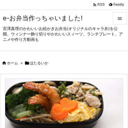

Feedly
RSS
e-お弁当作っちゃいました!

宮澤真理のかわいいお絵かきお弁当(オリジナルのキャラ弁)を公

開。ウィンナー飾り切りやかわいいスィーツ、ランチプレート、ア
メニュ
ニメや作り方動画も

サイド


ホーム
>

ほたるいか
前へ

次へ

検索