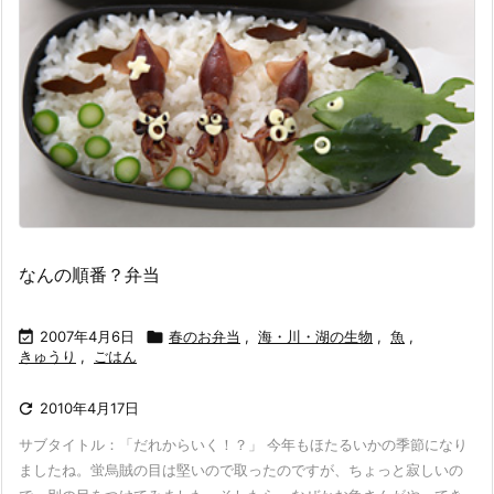
なんの順番？弁当

2007年4月6日

春のお弁当
,
海・川・湖の生物
,
魚
,
きゅうり
,
ごはん

2010年4月17日
サブタイトル：「だれからいく！？」 今年もほたるいかの季節になり
ましたね。蛍烏賊の目は堅いので取ったのですが、ちょっと寂しいの