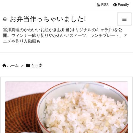

Feedly
RSS
e-お弁当作っちゃいました!

宮澤真理のかわいいお絵かきお弁当(オリジナルのキャラ弁)を公

開。ウィンナー飾り切りやかわいいスィーツ、ランチプレート、ア
メニュ
ニメや作り方動画も

サイド


ホーム
>

もち麦
前へ

次へ

検索