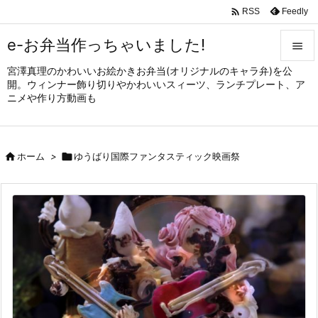

Feedly
RSS
e-お弁当作っちゃいました!

宮澤真理のかわいいお絵かきお弁当(オリジナルのキャラ弁)を公

開。ウィンナー飾り切りやかわいいスィーツ、ランチプレート、ア
メニュ
ニメや作り方動画も

サイド


ホーム
>

ゆうばり国際ファンタスティック映画祭
前へ

次へ

検索