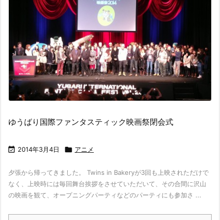
ゆうばり国際ファンタスティック映画祭閉会式

2014年3月4日

アニメ
夕張から帰ってきました。 Twins in Bakeryが3回も上映されただけで
なく、上映時には毎回舞台挨拶をさせていただいて、その合間に沢山
の映画を観て、オープニングパーティなどのパーティにも参加さ ...