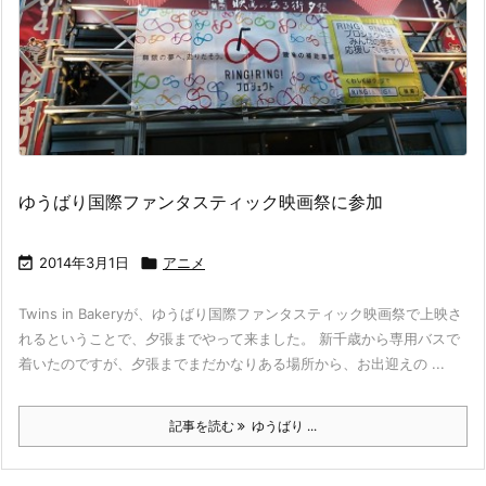
ゆうばり国際ファンタスティック映画祭に参加

2014年3月1日

アニメ
Twins in Bakeryが、ゆうばり国際ファンタスティック映画祭で上映さ
れるということで、夕張までやって来ました。 新千歳から専用バスで
着いたのですが、夕張までまだかなりある場所から、お出迎えの ...
記事を読む
ゆうばり ...