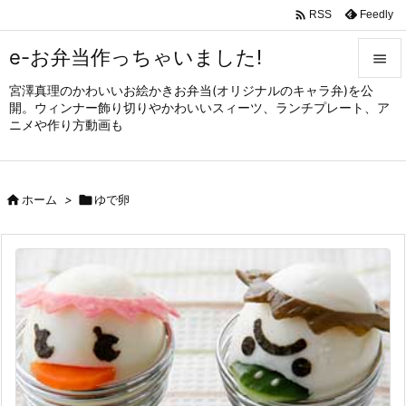

Feedly
RSS
e-お弁当作っちゃいました!

宮澤真理のかわいいお絵かきお弁当(オリジナルのキャラ弁)を公

開。ウィンナー飾り切りやかわいいスィーツ、ランチプレート、ア
メニュ
ニメや作り方動画も

サイド


ホーム
>

ゆで卵
前へ

次へ

検索