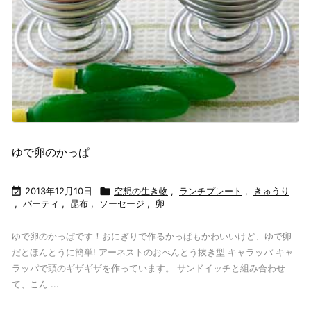
ゆで卵のかっぱ

2013年12月10日

空想の生き物
,
ランチプレート
,
きゅうり
,
パーティ
,
昆布
,
ソーセージ
,
卵
ゆで卵のかっぱです！おにぎりで作るかっぱもかわいいけど、ゆで卵
だとほんとうに簡単! アーネストのおべんとう抜き型 キャラッパ キャ
ラッパで頭のギザギザを作っています。 サンドイッチと組み合わせ
て、こん ...