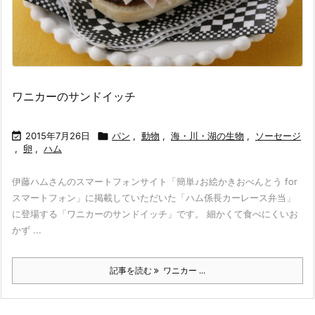
ワニカーのサンドイッチ

2015年7月26日

パン
,
動物
,
海・川・湖の生物
,
ソーセージ
,
卵
,
ハム
伊藤ハムさんのスマートフォンサイト「簡単♪お絵かきおべんとう for
スマートフォン」に掲載していただいた「ハム係長カーレース弁当」
に登場する「ワニカーのサンドイッチ」です。 細かくて食べにくいお
かず ...
記事を読む
ワニカー ...