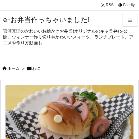

Feedly
RSS
e-お弁当作っちゃいました!

宮澤真理のかわいいお絵かきお弁当(オリジナルのキャラ弁)を公

開。ウィンナー飾り切りやかわいいスィーツ、ランチプレート、ア
メニュ
ニメや作り方動画も

サイド


ホーム
>

わに
前へ

次へ

検索