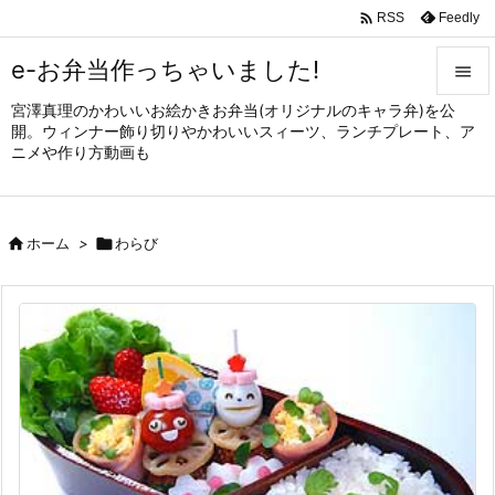

Feedly
RSS
e-お弁当作っちゃいました!

宮澤真理のかわいいお絵かきお弁当(オリジナルのキャラ弁)を公

開。ウィンナー飾り切りやかわいいスィーツ、ランチプレート、ア
メニュ
ニメや作り方動画も

サイド


ホーム
>

わらび
前へ

次へ

検索