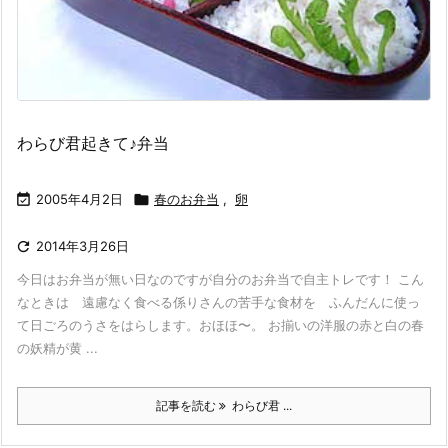
わらび君起きて♪弁当

2005年4月2日

春のお弁当
,
卵

2014年3月26日
今日はお弁当が無い日なのですが自分のお弁当で自主トレです！ こん
なときは 遠慮なく食べる係りさんの苦手な食材を ふんだんに使っ
て日ごろのうさをはらします。おほほ〜。 お揃いの洋服の赤と白の春
の妖精が黄 ...
記事を読む
わらび君 ...