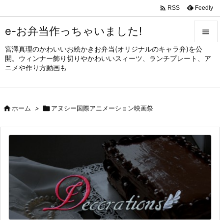

Feedly
RSS
e-お弁当作っちゃいました!

宮澤真理のかわいいお絵かきお弁当(オリジナルのキャラ弁)を公

開。ウィンナー飾り切りやかわいいスィーツ、ランチプレート、ア
メニュ
ニメや作り方動画も

サイド


ホーム
>

アヌシー国際アニメーション映画祭
前へ

次へ

検索