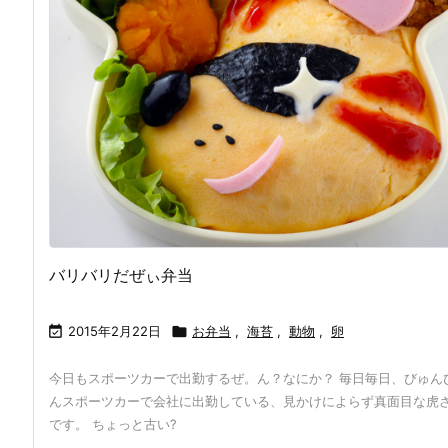
バリバリだぜぃ弁当

2015年2月22日

お弁当
,
海苔
,
動物
,
卵
今日もスポーツカーで出勤するぜ。ん？なにか？ 毎日毎日、びゅん
んスポーツカーで会社に出勤している、見かけによらず真面目な虎
です。 ちょっと古い?