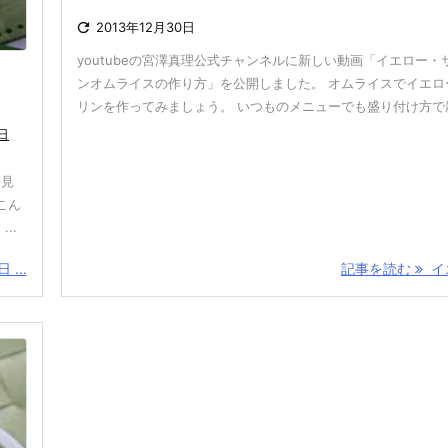

2013年12月30日
youtubeの宮澤真理公式チャンネルに新しい動画「イエロー・
ンオムライスの作り方」を公開しました。 オムライスでイエロ
リンを作ってみましょう。 いつものメニューでも盛り付け方で新鮮
日
一見
こん
..
...
記事を読む
イエ