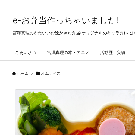
e-お弁当作っちゃいました!
宮澤真理のかわいいお絵かきお弁当(オリジナルのキャラ弁)を
ごあいさつ
宮澤真理の本・アニメ
活動歴・実績

ホーム
>

オムライス