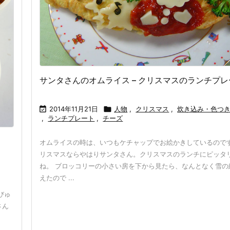
サンタさんのオムライス – クリスマスのランチプレ

2014年11月21日

人物
,
クリスマス
,
炊き込み・色つ
,
ランチプレート
,
チーズ
オムライスの時は、いつもケチャップでお絵かきしているので
リスマスならやはりサンタさん。クリスマスのランチにピッタ
ね。 ブロッコリーの小さい房を下から見たら、なんとなく雪の
えたので ...
びゅ
さん