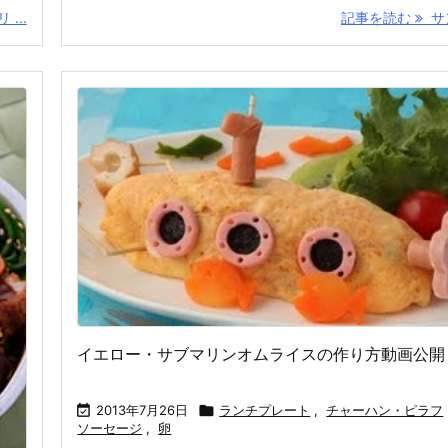
...
記事を読む
サン
イエロー・サブマリンオムライスの作り方動画公開

2013年7月26日

ランチプレート
,
チャーハン・ピラフ
ソーセージ
,
卵