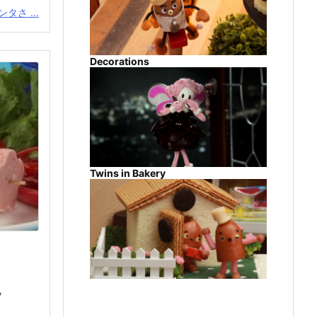
タさ ...
Decorations
Twins in Bakery
,