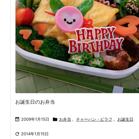
お誕生日のお弁当

2009年1月15日

お弁当
,
チャーハン・ピラフ
,
お誕生日

2014年1月15日