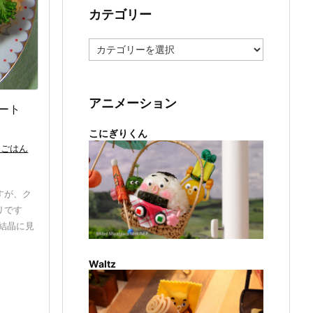
カテゴリー
カ
テ
ゴ
リ
ー
アニメーション
ート
こにぎりくん
きごはん
すが、ク
リです
結晶に見
Waltz