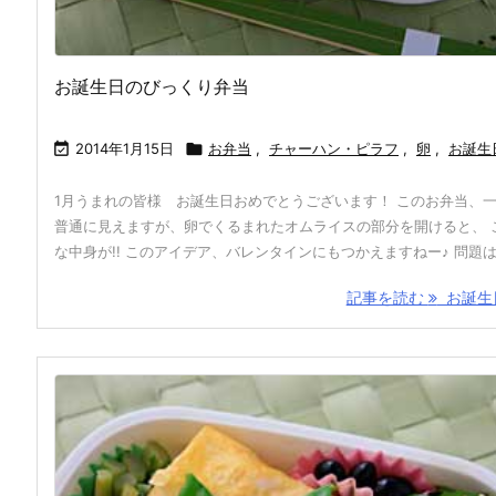
お誕生日のびっくり弁当

2014年1月15日

お弁当
,
チャーハン・ピラフ
,
卵
,
お誕生
1月うまれの皆様 お誕生日おめでとうございます！ このお弁当、
普通に見えますが、卵でくるまれたオムライスの部分を開けると、 
な中身が!! このアイデア、バレンタインにもつかえますねー♪ 問題は .
記事を読む
お誕生日 