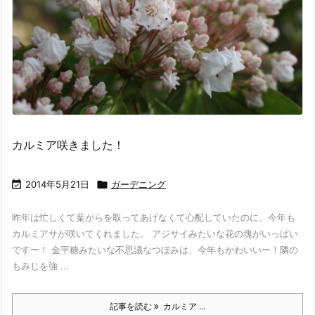
カルミア咲きました！

2014年5月21日

ガーデニング
昨年は忙しくて葉がらを取ってあげなくて心配していたのに、今年も
カルミアサが咲いてくれました。 アジサイみたいな花の塊がいっぱい
ですー！ 金平糖みたいな不思議なつぼみは、今年もかわいいー！隣の
もみじを強 ...
記事を読む
カルミア ...