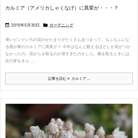
カルミア（アメリカしゃくなげ）に異変が・・・？

2015年5月30日

ガーデニング
薄いピンクいろの花のかたまりがたくさんあつまって、もふもふにな
る我が家のカルミアに異変が？ 今年はなんと数えるほどしか花がつか
なかったの。花がらを取るのが遅すぎたのかしら。種を取るときには
次の芽をきら ...
記事を読む
カルミア ...