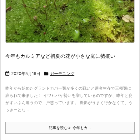
今年もカルミアなど初夏の花が小さな庭に勢揃い

2020年5月16日

ガーデニング
昨年から始めたグランドカバー類が多くの戦いと適者生存で三種類に
絞られて来ました！ イワヒバが勢いを増しているのですが、昨年と姿
がずいぶん違うので、戸惑っています。 撮影がうまく行かなくて、う
っきーとな ...
記事を読む
今年もカ ...