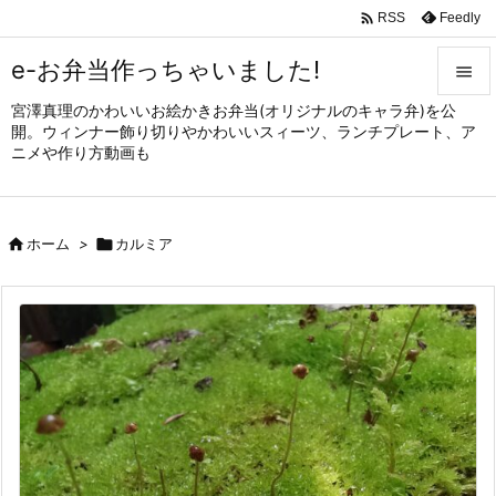

Feedly
RSS
e-お弁当作っちゃいました!

宮澤真理のかわいいお絵かきお弁当(オリジナルのキャラ弁)を公

開。ウィンナー飾り切りやかわいいスィーツ、ランチプレート、ア
メニュ
ニメや作り方動画も

サイド


ホーム
>

カルミア
前へ

次へ

検索