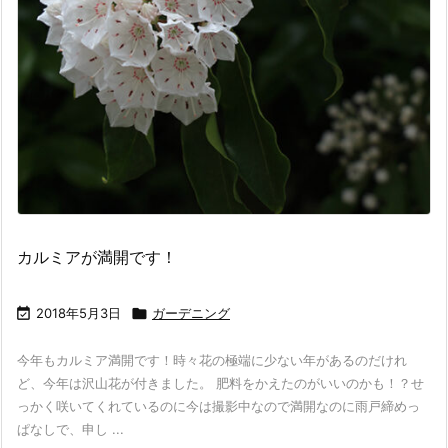
カルミアが満開です！

2018年5月3日

ガーデニング
今年もカルミア満開です！時々花の極端に少ない年があるのだけれ
ど、今年は沢山花が付きました。 肥料をかえたのがいいのかも！？せ
っかく咲いてくれているのに今は撮影中なので満開なのに雨戸締めっ
ぱなしで、申し ...