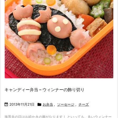
キャンディー弁当 – ウィンナーの飾り切り

2013年11月21日

お弁当
,
ソーセージ
,
チーズ
海苔弁の日はお絵かきの腕がなります！ といっても、丸いウィンナー