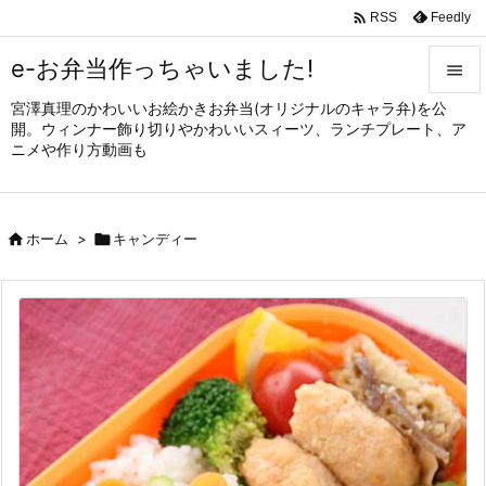

Feedly
RSS
e-お弁当作っちゃいました!

宮澤真理のかわいいお絵かきお弁当(オリジナルのキャラ弁)を公

開。ウィンナー飾り切りやかわいいスィーツ、ランチプレート、ア
メニュ
ニメや作り方動画も

サイド


ホーム
>

キャンディー
前へ

次へ

検索