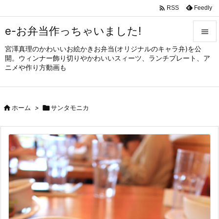

Feedly
RSS
e-お弁当作っちゃいました!

宮澤真理のかわいいお絵かきお弁当(オリジナルのキャラ弁)を公

開。ウィンナー飾り切りやかわいいスィーツ、ランチプレート、ア
メニュ
ニメや作り方動画も

サイド


ホーム
>

サンタモニカ
前へ

次へ

検索