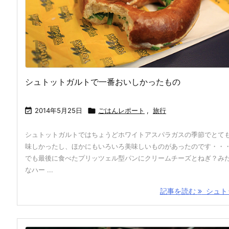
シュトットガルトで一番おいしかったもの

2014年5月25日

ごはんレポート
,
旅行
シュトットガルトではちょうどホワイトアスパラガスの季節でとて
味しかったし、ほかにもいろいろ美味しいものがあったのです・・
でも最後に食べたプリッツェル型パンにクリームチーズとねぎ？み
なハー ...
記事を読む
シュトッ 