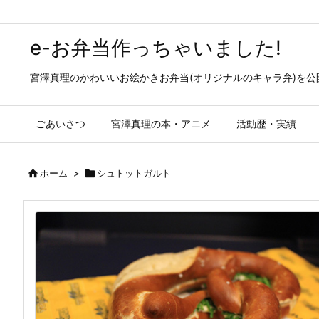
e-お弁当作っちゃいました!
宮澤真理のかわいいお絵かきお弁当(オリジナルのキャラ弁)を
ごあいさつ
宮澤真理の本・アニメ
活動歴・実績

ホーム
>

シュトットガルト