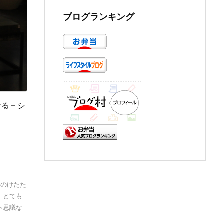
ブログランキング
 – シ
階のけたた
。とても
不思議な