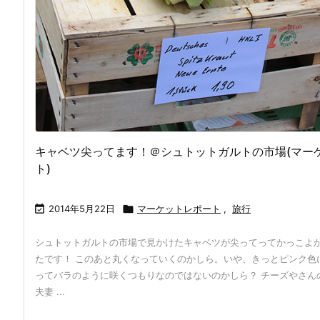
キャベツ尖ってます！＠シュトットガルトの市場(マー
ト)

2014年5月22日

マーケットレポート
,
旅行
シュトットガルトの市場で見かけたキャベツが尖ってってかっこよ
たです！ このあと丸くなっていくのかしら。いや、きっとピンク色
ってバラのように咲くつもりなのではないのかしら？ チーズやさん
夫妻 ...