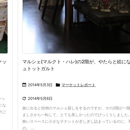
ケッ
マルシェ(マルクト・ハレ)の2階が、やたらと絵になる
ュトットガルト

2014年5月3日

マーケットレポート
かっ

2014年5月6日
にな
旅に出ると恒例のマルシェ探しをするのですが、その2階が一
のご
ましさから一転して、とても美しかったのでびっくりしました
狭いスペースに小さなテナントがぎしぎし詰まっているのに、
の。 ...