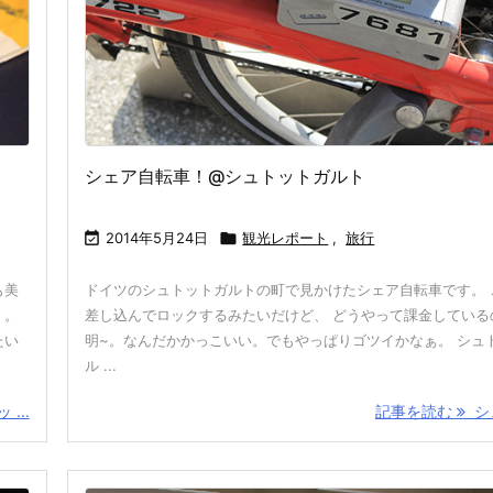
シェア自転車！@シュトットガルト

2014年5月24日

観光レポート
,
旅行
も美
ドイツのシュトットガルトの町で見かけたシェア自転車です。 
・。
差し込んでロックするみたいだけど、 どうやって課金している
たい
明~。なんだかかっこいい。でもやっぱりゴツイかなぁ。 シュ
ル ...
...
記事を読む
シェ