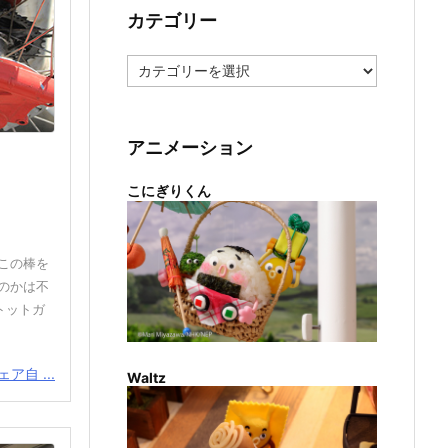
カテゴリー
カ
テ
ゴ
リ
ー
アニメーション
こにぎりくん
この棒を
のかは不
トットガ
ア自 ...
Waltz