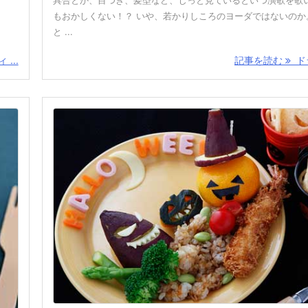
具合とか、目つき、髪型など、じっと見ているといつ演歌を歌
もおかしくない！？ いや、若かりしころのヨーダではないのか
と ...
...
記事を読む
ドラ