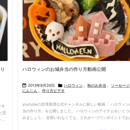
作り
ハロウィンのお城弁当の作り方動画公開

2013年9月20日

ハロウィン
,
秋のお弁当
,
ソーセージ
にんじん
,
作り方ビデオ
youtubeの宮澤真理公式チャンネルに新しい動画「 ハロウィ
ラキ
当の作り方」を公開しました。 ハロウィンのアイテムをいくつ
と恐
みましょう。 全部いれなくても、どれか一つワンポイントでお弁当
..