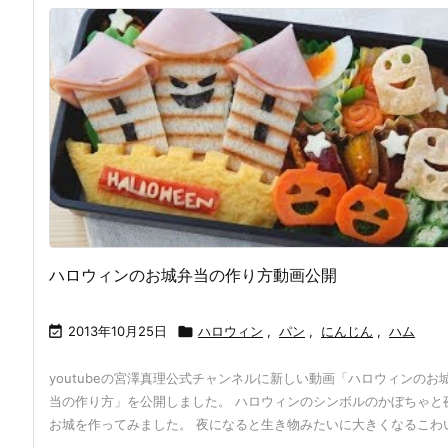
ハロウィンのお城弁当の作り方動画公開

2013年10月25日

ハロウィン
,
パン
,
にんじん
,
ハム
youtubeの宮澤真理公式チャンネルに新しい動画「ハロウィンのお
当の作り方」を公開しました。 ハロウィンのシンボルのかぼちゃと
お城を作ってみました。 夜になると生き物みたいに大きくなるこわい 