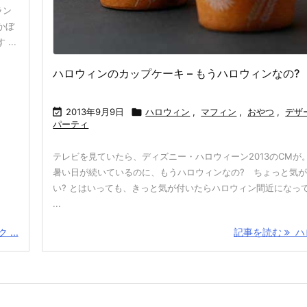
ラン
かぼ
...
ハロウィンのカップケーキ – もうハロウィンなの?

2013年9月9日

ハロウィン
,
マフィン
,
おやつ
,
デザ
パーティ
テレビを見ていたら、ディズニー・ハロウィーン2013のCMが
暑い日が続いているのに、もうハロウィンなの? ちょっと気
い? とはいっても、きっと気が付いたらハロウィン間近になっ
...
...
記事を読む
ハロ