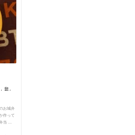
,
卵
,
ンのお城弁
か作って
 ...