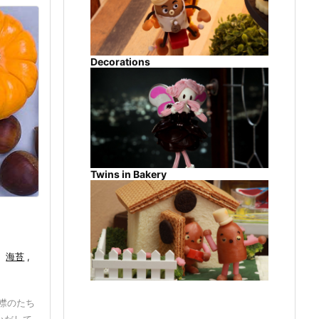
Decorations
Twins in Bakery
,
海苔
,
襟のたち