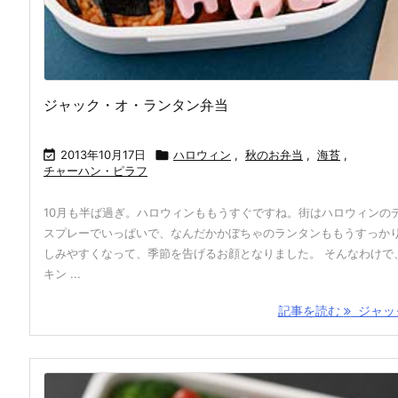
ジャック・オ・ランタン弁当

2013年10月17日

ハロウィン
,
秋のお弁当
,
海苔
,
チャーハン・ピラフ
10月も半ば過ぎ。ハロウィンももうすぐですね。街はハロウィンの
スプレーでいっぱいで、なんだかかぼちゃのランタンももうすっか
しみやすくなって、季節を告げるお顔となりました。 そんなわけで
キン ...
記事を読む
ジャック 