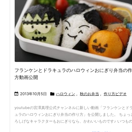
フランケンとドラキュラのハロウィンおにぎり弁当の
方動画公開

2013年10月5日

ハロウィン
,
秋のお弁当
,
作り方ビデオ
youtubeの宮澤真理公式チャンネルに新しい動画「フランケンとド
ュラのハロウィンおにぎり弁当の作り方」を公開しました。 ちょっ
ろしげなキャラクターもおにぎりなら、かわいいものです♪ いつもの .