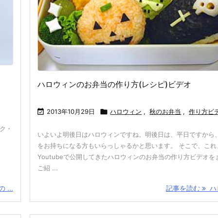
ハロウィンのお弁当の作り方(レシピ)ビデオ

2013年10月29日

ハロウィン
,
秋のお弁当
,
作り方ビ
ク・
いよいよ明後日はハロウィンですね。明後日は、平日ですから
をお持ちになる方もいらっしゃるかと思います。 そこで、これ
Youtubeで公開してきたハロウィンのお弁当の作り方ビデオを
ご紹 ...
...
記事を読む
ハロ