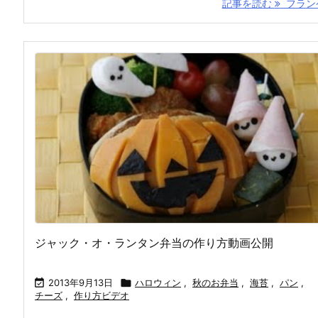
記事を読む
フランケ 
ジャック・オ・ランタン弁当の作り方動画公開

2013年9月13日

ハロウィン
,
秋のお弁当
,
海苔
,
パン
,
チーズ
,
作り方ビデオ