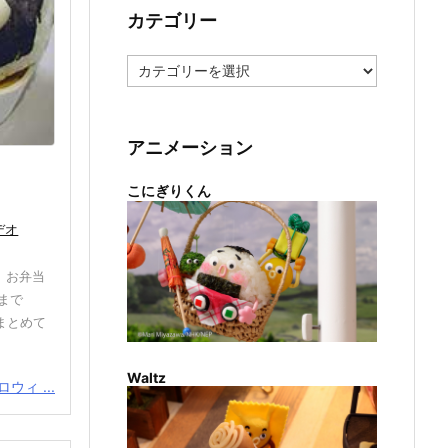
カテゴリー
カ
テ
ゴ
リ
ー
アニメーション
こにぎりくん
デオ
、お弁当
まで
まとめて
Waltz
ウィ ...