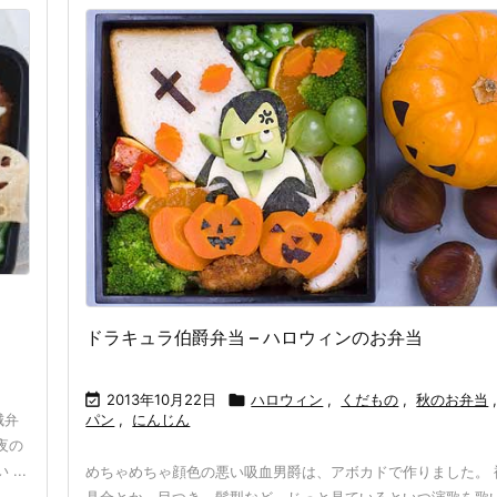
ドラキュラ伯爵弁当 – ハロウィンのお弁当

2013年10月22日

ハロウィン
,
くだもの
,
秋のお弁当
パン
,
にんじん
城弁
夜の
...
めちゃめちゃ顔色の悪い吸血男爵は、アボカドで作りました。 