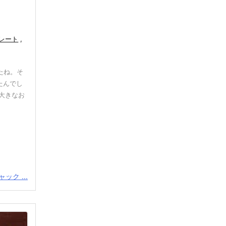
レート
,
たね。そ
たんでし
大きなお
ック ...