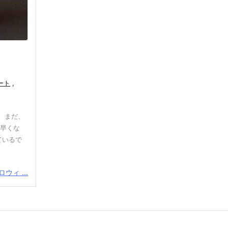
ート
,
。 まだ、
が早くな
ているで
ウィ ...