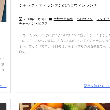
ジャック・オ・ランタンのハロウィンランチ

2013年10月8日

空想の生き物
,
ハロウィン
,
ランチプ
チャーハン・ピラフ
10月に入って、街はいよいよハロウィンで盛り上がってきまし
れにしても、いつのまにこんなにハロウィンてメジャーになっ
ょう。びっくりです。 今日のは、ちょっぴりのお食事量でも、
皿で ...
ディ
り親
、チ
...
記事を読む
ジャ