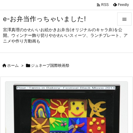

Feedly
RSS
e-お弁当作っちゃいました!

宮澤真理のかわいいお絵かきお弁当(オリジナルのキャラ弁)を公

開。ウィンナー飾り切りやかわいいスィーツ、ランチプレート、ア
メニュ
ニメや作り方動画も

サイド


ホーム
>

ジュネーブ国際映画祭
前へ

次へ

検索