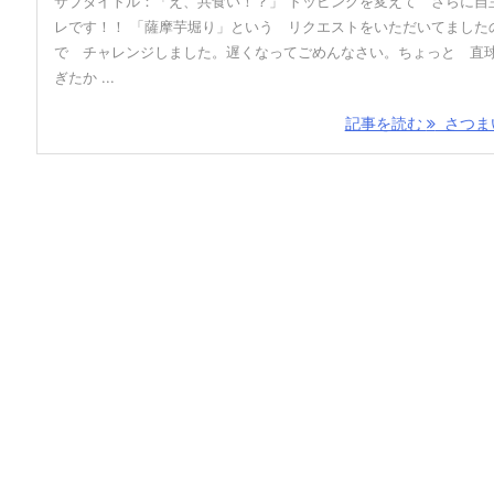
サブタイトル：「え、共食い！？」 トッピングを変えて さらに自
レです！！ 「薩摩芋堀り」という リクエストをいただいてました
で チャレンジしました。遅くなってごめんなさい。ちょっと 直
ぎたか ...
記事を読む
さつまい 