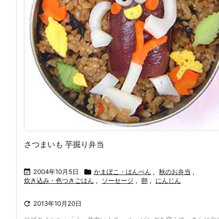
さつまいも 芋掘り弁当

2004年10月5日

かまぼこ・はんぺん
,
秋のお弁当
,
炊き込み・色つきごはん
,
ソーセージ
,
卵
,
にんじん

2013年10月20日