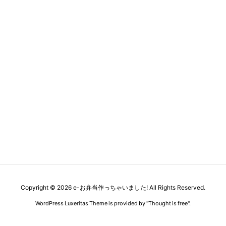
Copyright ©
2026
e-お弁当作っちゃいました!
All Rights Reserved.
WordPress Luxeritas Theme is provided by "
Thought is free
".