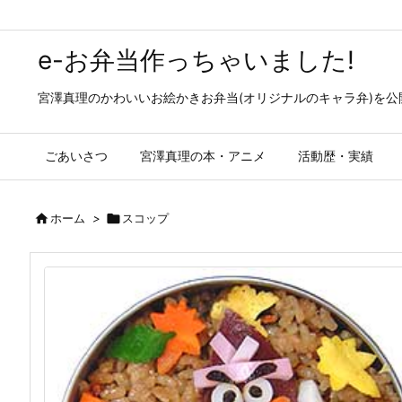
e-お弁当作っちゃいました!
宮澤真理のかわいいお絵かきお弁当(オリジナルのキャラ弁)を
ごあいさつ
宮澤真理の本・アニメ
活動歴・実績

ホーム
>

スコップ