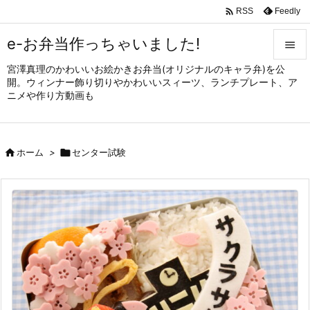

Feedly
RSS
e-お弁当作っちゃいました!

宮澤真理のかわいいお絵かきお弁当(オリジナルのキャラ弁)を公

開。ウィンナー飾り切りやかわいいスィーツ、ランチプレート、ア
メニュ
ニメや作り方動画も

サイド


ホーム
>

センター試験
前へ

次へ

検索