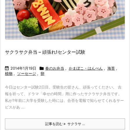
サクラサク弁当 – 頑張れ!センター試験

2014年1月19日

春のお弁当
,
かまぼこ・はんぺん
,
海苔
,
植物
,
ソーセージ
,
卵
今日はセンター試験2日目。受験生の皆さん、頑張ってください。 吉
報を祈って、ドラマ「幸せの時間」用に作ったサクラサク弁当です。
私が?年前に大学を受験した時には、合否を電報で知らせてくれるサー
ビスがあ ...
記事を読む
サクラサ ...