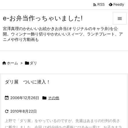

Feedly
RSS
e-お弁当作っちゃいました!

宮澤真理のかわいいお絵かきお弁当(オリジナルのキャラ弁)を公

開。ウィンナー飾り切りやかわいいスィーツ、ランチプレート、ア
メニュ
ニメや作り方動画も

サイド


ホーム
>

ダリ
前へ

次へ
ダリ展 ついに潜入！

検索

2006年12月26日

その他

2010年8月22日
上野で「ダリ展」をやっているのですが、先週はあまりの行列の長さ
に断念しました。今回 は45分待ちの看板にひるみ一度は、お子さまラ