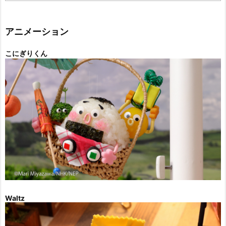
ゴ
リ
ー
アニメーション
こにぎりくん
Waltz