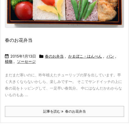
春のお花弁当

2015年1月13日

春のお弁当
,
かまぼこ・はんぺん
,
パン
,
植物
,
ソーセージ
まだまだ寒いのに、昨年植えたチューリップの芽を出しています。早
く大きくならないかしら、楽しみです〜。 そこでサンドイッチの上に
春の花をトッピングして、一足早い春気分。 中にはなんだかわからな
いものもあ ...
記事を読む
春のお花弁当