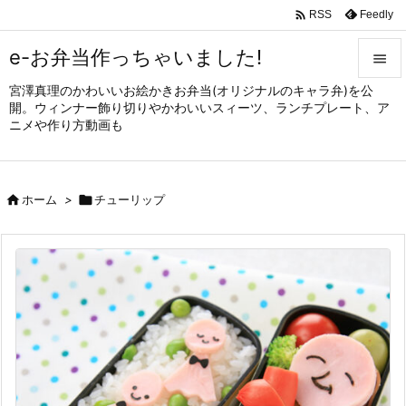

Feedly
RSS
e-お弁当作っちゃいました!

宮澤真理のかわいいお絵かきお弁当(オリジナルのキャラ弁)を公

開。ウィンナー飾り切りやかわいいスィーツ、ランチプレート、ア
メニュ
ニメや作り方動画も

サイド


ホーム
>

チューリップ
前へ

次へ

検索