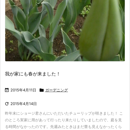
我が家にも春が来ました！

2015年4月11日

ガーデニング

2015年4月14日
昨年末にショージ君さんにいただいたチューリップが咲きました！ こ
のところ実家に用があって行ったり来たりしていましたので、庭を見
る時間がなかったのです。先週みたときはまだ蕾も見えなかったくら