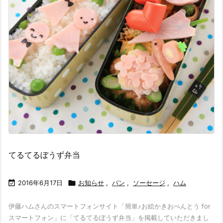
てるてるぼうず弁当

2016年6月17日

お知らせ
,
パン
,
ソーセージ
,
ハム
伊藤ハムさんのスマートフォンサイト「簡単♪お絵かきおべんとう for
スマートフォン」に「てるてるぼうず弁当」を掲載していただきまし