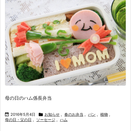
母の日のハム係長弁当

2016年5月4日

お知らせ
,
春のお弁当
,
パン
,
植物
,
母の日・父の日
,
ソーセージ
,
ハム