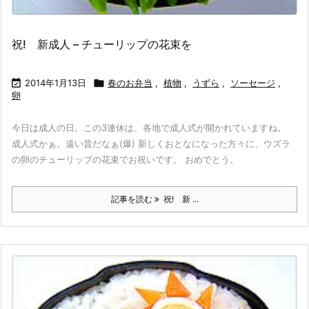
祝! 新成人 – チューリップの花束を

2014年1月13日

春のお弁当
,
植物
,
うずら
,
ソーセージ
,
卵
今日は成人の日。この3連休は、各地で成人式が開かれていますね。
成人式かぁ。遠い昔だなぁ(爆) 新しくおとなになった方々に、ウズラ
の卵のチューリップの花束でお祝いです。 おめでとう。
記事を読む
祝! 新 ...