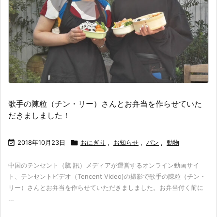
歌手の陳粒（チン・リー）さんとお弁当を作らせていた
だきましました！

2018年10月23日

おにぎり
,
お知らせ
,
パン
,
動物
中国のテンセント（騰 訊）メディアが運営するオンライン動画サイ
ト、テンセントビデオ（Tencent Video)の撮影で歌手の陳粒（チン・
リー）さんとお弁当を作らせていただきましました。お弁当付く前に
...