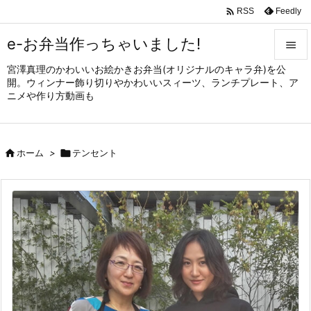

Feedly
RSS
e-お弁当作っちゃいました!

宮澤真理のかわいいお絵かきお弁当(オリジナルのキャラ弁)を公

開。ウィンナー飾り切りやかわいいスィーツ、ランチプレート、ア
メニュ
ニメや作り方動画も

サイド


ホーム
>

テンセント
前へ

次へ

検索