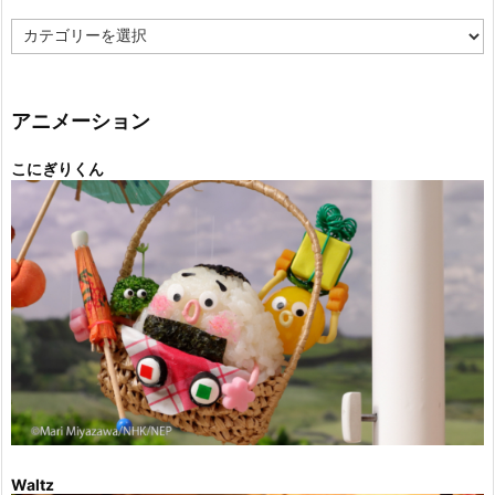
カ
テ
ゴ
リ
ー
アニメーション
こにぎりくん
Waltz