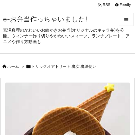

Feedly
RSS
e-お弁当作っちゃいました!

宮澤真理のかわいいお絵かきお弁当(オリジナルのキャラ弁)を公

開。ウィンナー飾り切りやかわいいスィーツ、ランチプレート、ア
メニュ
ニメや作り方動画も

サイド


ホーム
>

トリックオアトリート.魔女.魔法使い
前へ

次へ

検索