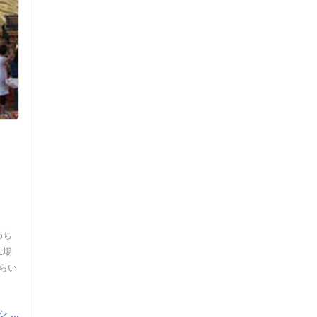
めち
工場
くらい
...