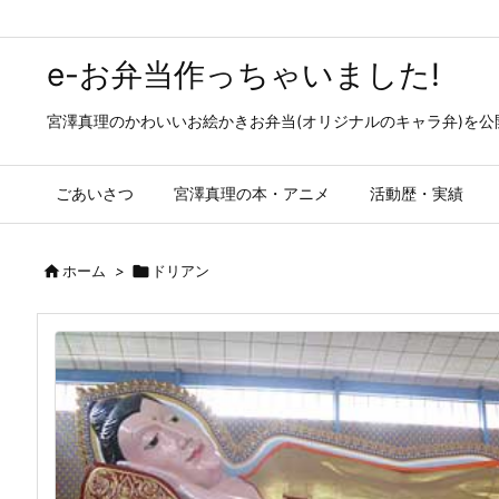
e-お弁当作っちゃいました!
宮澤真理のかわいいお絵かきお弁当(オリジナルのキャラ弁)を
ごあいさつ
宮澤真理の本・アニメ
活動歴・実績

ホーム
>

ドリアン