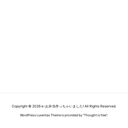
Copyright ©
2026
e-お弁当作っちゃいました!
All Rights Reserved.
WordPress Luxeritas Theme is provided by "
Thought is free
".