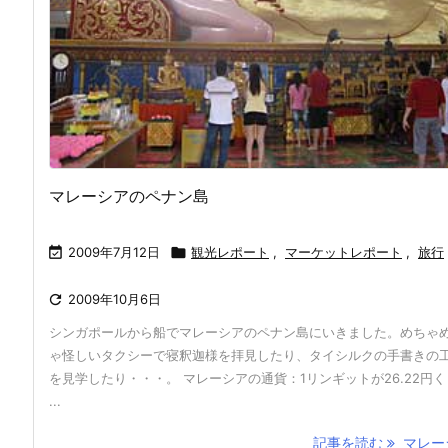
マレーシアのペナン島

2009年7月12日

観光レポート
,
マーケットレポート
,
旅行

2009年10月6日
シンガポールから船でマレーシアのペナン島にいきました。めちゃ
ゃ怪しいタクシーで寝釈迦様を拝見したり、タイシルクの手書きの
を見学したり・・・。 マレーシアの通貨：1リンギットが26.22円
...
記事を読む
マレーシ 