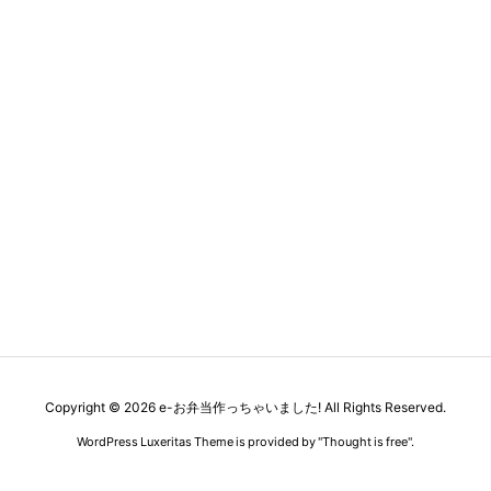
Copyright ©
2026
e-お弁当作っちゃいました!
All Rights Reserved.
WordPress Luxeritas Theme is provided by "
Thought is free
".