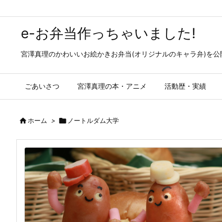
e-お弁当作っちゃいました!
宮澤真理のかわいいお絵かきお弁当(オリジナルのキャラ弁)を
ごあいさつ
宮澤真理の本・アニメ
活動歴・実績

ホーム
>

ノートルダム大学