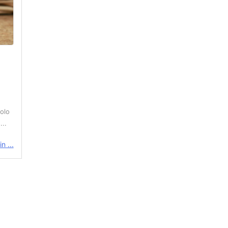
lo
..
n ...