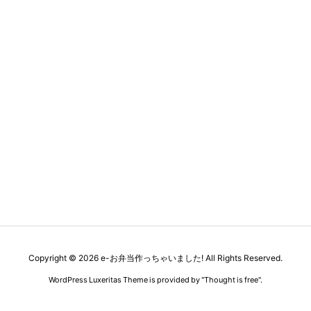
Copyright ©
2026
e-お弁当作っちゃいました!
All Rights Reserved.
WordPress Luxeritas Theme is provided by "
Thought is free
".