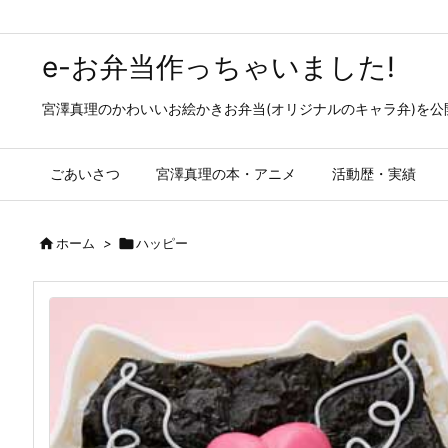
e-お弁当作っちゃいました!
宮澤真理のかわいいお絵かきお弁当(オリジナルのキャラ弁)を
ごあいさつ
宮澤真理の本・アニメ
活動歴・実績

ホーム
>

ハッピー