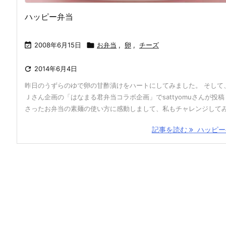
ハッピー弁当

2008年6月15日

お弁当
,
卵
,
チーズ

2014年6月4日
昨日のうずらのゆで卵の甘酢漬けをハートにしてみました。 そして
Ｊさん企画の「はなまる君弁当コラボ企画」でsattyomuさんが投稿
さったお弁当の素麺の使い方に感動しまして、私もチャレンジしてみ .
記事を読む
ハッピー