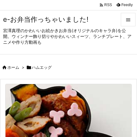

Feedly
RSS
e-お弁当作っちゃいました!

宮澤真理のかわいいお絵かきお弁当(オリジナルのキャラ弁)を公

開。ウィンナー飾り切りやかわいいスィーツ、ランチプレート、ア
メニュ
ニメや作り方動画も

サイド


ホーム
>

ハムエッグ
前へ

次へ

検索