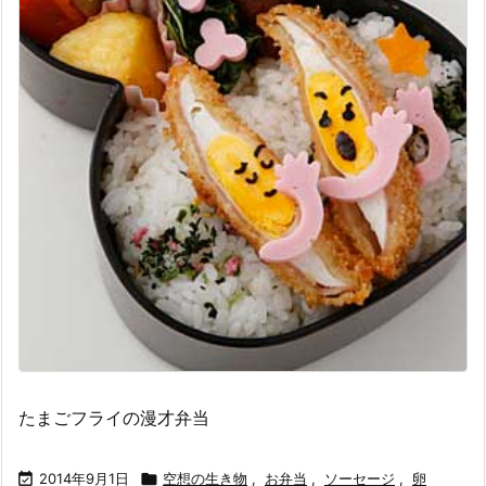
たまごフライの漫才弁当

2014年9月1日

空想の生き物
,
お弁当
,
ソーセージ
,
卵