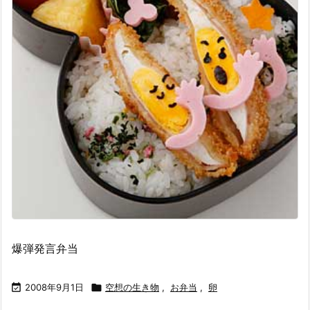
爆弾発言弁当

2008年9月1日

空想の生き物
,
お弁当
,
卵