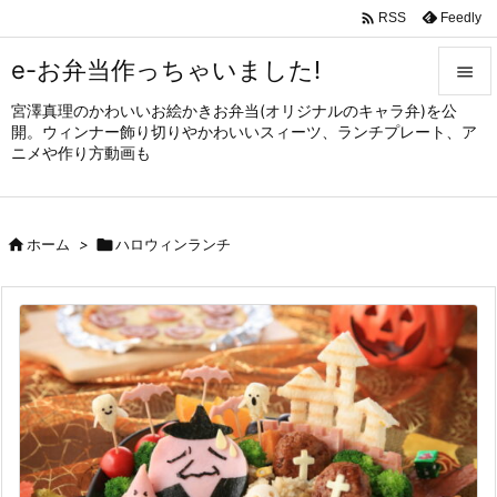

Feedly
RSS
e-お弁当作っちゃいました!

宮澤真理のかわいいお絵かきお弁当(オリジナルのキャラ弁)を公

開。ウィンナー飾り切りやかわいいスィーツ、ランチプレート、ア
メニュ
ニメや作り方動画も

サイド


ホーム
>

ハロウィンランチ
前へ

次へ

検索