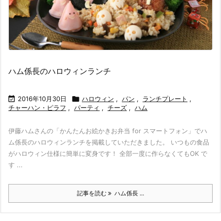
ハム係長のハロウィンランチ

2016年10月30日

ハロウィン
,
パン
,
ランチプレート
,
チャーハン・ピラフ
,
パーティ
,
チーズ
,
ハム
伊藤ハムさんの「かんたんお絵かきお弁当 for スマートフォン」でハ
ム係長のハロウィンランチを掲載していただきました。 いつもの食品
がハロウィン仕様に簡単に変身です！ 全部一度に作らなくてもOK で
す ...
記事を読む
ハム係長 ...