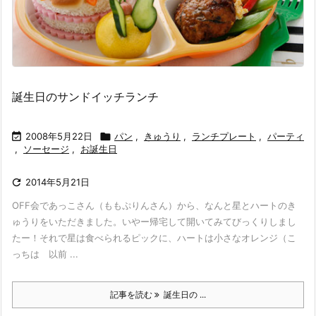
誕生日のサンドイッチランチ

2008年5月22日

パン
,
きゅうり
,
ランチプレート
,
パーティ
,
ソーセージ
,
お誕生日

2014年5月21日
OFF会であっこさん（ももぷりんさん）から、なんと星とハートのき
ゅうりをいただきました。いやー帰宅して開いてみてびっくりしまし
たー！それで星は食べられるピックに、ハートは小さなオレンジ（こ
っちは 以前 ...
記事を読む
誕生日の ...