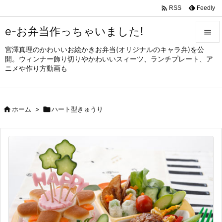

Feedly
RSS
e-お弁当作っちゃいました!

宮澤真理のかわいいお絵かきお弁当(オリジナルのキャラ弁)を公

開。ウィンナー飾り切りやかわいいスィーツ、ランチプレート、ア
メニュ
ニメや作り方動画も

サイド


ホーム
>

ハート型きゅうり
前へ

次へ

検索