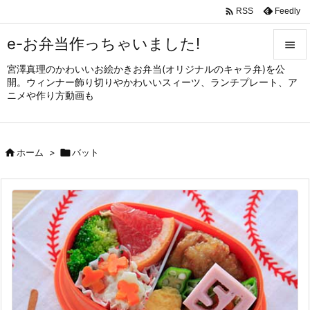

Feedly
RSS
e-お弁当作っちゃいました!

宮澤真理のかわいいお絵かきお弁当(オリジナルのキャラ弁)を公

開。ウィンナー飾り切りやかわいいスィーツ、ランチプレート、ア
メニュ
ニメや作り方動画も

サイド


ホーム
>

バット
前へ

次へ

検索